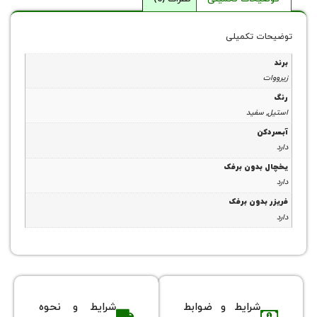
 تکمیلی
فید
دون برفک
دون برفک
شرایط و ضوابط
شرایط و نحوه