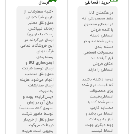
خرید اقساطی
ارسال
«کلیه سفارشات از
 هگمتان کالا
طریق شرکت‌های
ط محصولاتی که
حمل‌ونقل معتبر
 ابتدای محصول
(مانند تیپاکس،
 کلمه فروش
پست یا باربری)
ساطی دسته
ارسال می‌گردند. در
دی شده اند و در
این فروشگاه، تمامی
ته بندی
فرآیندهای
صولات اقساطی
بسته‌بندی،
ر گرفته اند
ایمن‌سازی کالا
و
کان فروش
ارسال توسط شرکت
اطی را دارند.
حمل‌ونقل منتخب
جه داشته باشید
انجام می‌شود. هزینه
 قیمت درج شده
ارسال سفارشات
ای محصولات
به‌صورت
ساطی،قیمت
«پس‌کرایه» بوده و
م شده کالا با
مبلغ آن در زمان
سابه کارمزد
تحویل کالا، مستقیماً
ساط می باشد و
توسط مامور شرکت
از به پرداخت
حمل‌ونقل از خریدار
ه دیگری جهت
دریافت می‌گردد.
ساط نیست.
بدیهی است هزینه