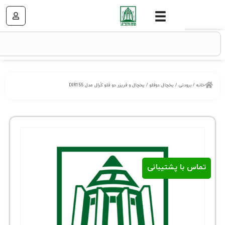
تی
/
یخچال دوقلو
/ یخچال و فریزر دو قلو کُرال مدل DIR155
ا پشتیبانی