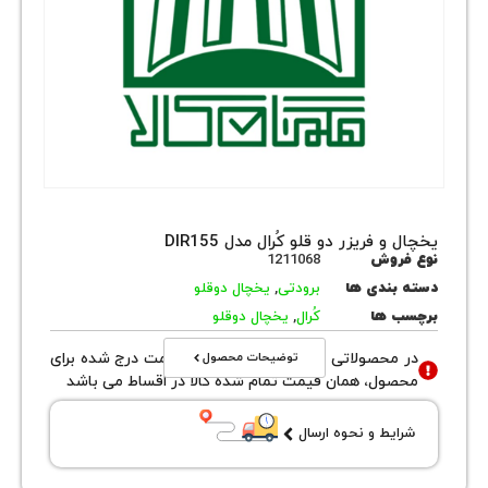
 فریزر دو قلو کُرال مدل DIR155
روش
1211068
بندی ها
برودتی
,
یخچال دوقلو
 ها
کُرال
,
یخچال دوقلو
توضیحات محصول
محصولاتی با نوع فروش اقساطی قیمت درج شده برای
ول، همان قیمت تمام شده کالا در اقساط می باشد
یط و نحوه ارسال