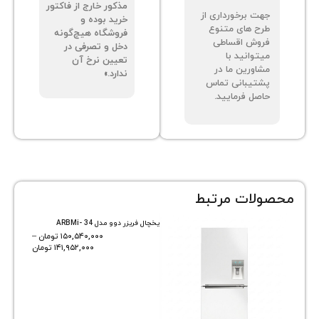
مذکور خارج از فاکتور
ت برخورداری از
خرید بوده و
ح های متنوع
فروشگاه هیچ‌گونه
وش اقساطی
دخل و تصرفی در
توانید با
تعیین نرخ آن
اورین ما در
ندارد.»
تیبانی تماس
صل فرمایید.
ات مرتبط
یخچال فریزر دوو مدل ARBMi- 34
۱۵۰,۵۴۰,۰۰۰
تومان
–
۱۴۱,۹۵۲,۰۰۰
تومان