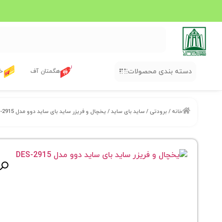
دسته بندی محصولات
هگمتان آف
خر
خانه
/
برودتی
/
ساید بای ساید
/ یخچال و فریزر ساید بای ساید دوو مدل DES-2915