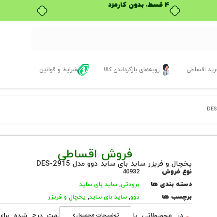
۴ قسط، بدون کارمزد
ید اقساطی
رویه‌های بازگرداندن کالا
شرایط و قوانین
فروش اقساطی
یخچال و فریزر ساید بای ساید دوو مدل DES-2915
نوع فروش
40932
دسته بندی ها
برودتی
,
ساید بای ساید
برچسب ها
دوو
,
ساید بای ساید
,
یخچال و فریزر
توضیحات محصول
در محصولاتی با نوع فروش اقساطی قیمت درج شده برای