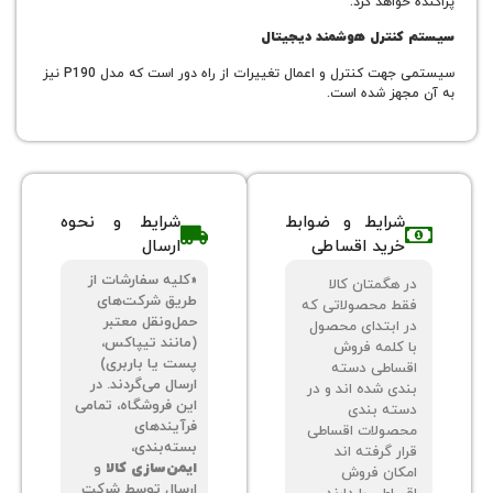
واهد کرد.
نترل هوشمند دیجیتال
سیستمی جهت کنترل و اعمال تغییرات از راه دور است که مدل P190 نیز
هز شده است.
شرایط و ضوابط
شرایط و نحوه
خرید اقساطی
ارسال
«کلیه سفارشات از
 هگمتان کالا
طریق شرکت‌های
ط محصولاتی که
حمل‌ونقل معتبر
 ابتدای محصول
(مانند تیپاکس،
 کلمه فروش
پست یا باربری)
ساطی دسته
ارسال می‌گردند. در
دی شده اند و در
این فروشگاه، تمامی
ته بندی
فرآیندهای
صولات اقساطی
بسته‌بندی،
ر گرفته اند
ایمن‌سازی کالا
و
کان فروش
ارسال توسط شرکت