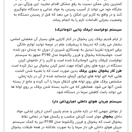
مان ممکن نسبت به رفع مشکل اقدام نمایید. این ویژگی نیز در
ود می تواند از آسیب رسیدن به مواد غذایی و دستگاه جلوگیری
واقع به کاربر این امکان را می دهد که قبل از رسیدن دستگاه به
انی اقدامات لازم را به انجام رساند.
وفراست (برفک زدایی اتوماتیک)
قدیم برفک زدن یخچال در کنار کارایی های بسیار آن معضلی اساسی
 رفت که تدریجا با پیشرفت علم در عرصه تولید لوازم خانگی
زه تقریبا تبدیل به نوستالژی شیرین از دوران نه چندان دور شده
است. خوشبختانه یخچال و فریزر پاکشوما مدل P190 مجهز به سیستم
(برفک زدایی اتوماتیک) شده است و کاربر را از خاموش کردن
ر دوره های زمان کوتاه جهت تمیز کردن یخچال بی نیاز کرده است.
یخچال بدون برفک
بدین صورت است که با تعبیه شدن المنت
 لای لوله های اپراتور گرمای متساعد شده از آن در بازه زمانی
ک های روی لوله های انتقال سرما را آب کرده و مانع از بسته
 می شود. همانطور که می دانید بسته شدن برفک بر روی لوله ها
 باعث کاهش سرما در دستگاه شود.
یان هوای داخلی اجباری(فن دار)
 مهمی که در تازه ماندن و عدم پایین آمدن ارزش غذایی مواد
ال
موثر است گردش مناسب و یکسان هوا در تمامی نقاط
یخچال است که یخچال و فریزر پاکشوما مدل P190 نیز به کمک سیستم
ای داخلی فن دار سرما را به صورت عادلانه در همه طبقات یخچال