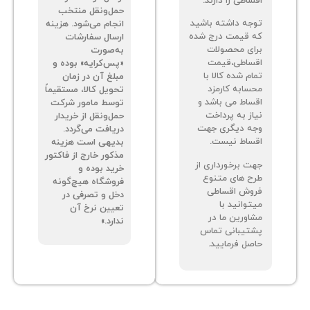
اطی را دارند.
حمل‌ونقل منتخب
جه داشته باشید
انجام می‌شود. هزینه
 قیمت درج شده
ارسال سفارشات
ای محصولات
به‌صورت
ساطی،قیمت
«پس‌کرایه» بوده و
م شده کالا با
مبلغ آن در زمان
سابه کارمزد
تحویل کالا، مستقیماً
ساط می باشد و
توسط مامور شرکت
از به پرداخت
حمل‌ونقل از خریدار
ه دیگری جهت
دریافت می‌گردد.
ساط نیست.
بدیهی است هزینه
مذکور خارج از فاکتور
ت برخورداری از
خرید بوده و
ح های متنوع
فروشگاه هیچ‌گونه
وش اقساطی
دخل و تصرفی در
توانید با
تعیین نرخ آن
اورین ما در
ندارد.»
تیبانی تماس
صل فرمایید.