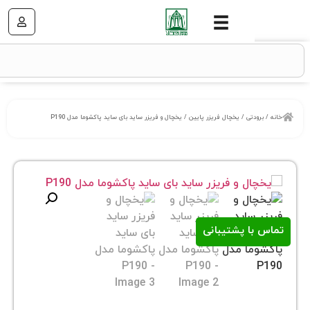
تی
/
یخچال فریزر پایین
/ یخچال و فریزر ساید بای ساید پاکشوما مدل P190
ا پشتیبانی