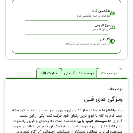
گمتان کالا
وجود در انبار هگمتان کالا
وع فروش
روش اقساطی
ارانتی
ارانتی اصالت و سلامت فیزیکی کالا
حات
توضیحات تکمیلی
نظرات (0)
 های فنی
وما
با استفاده از تکنولوژی های روز در محصولات خود توانسته
به گام با قوی ترین رقبای خود حرکت کند. یکی از این دست
ا
سیستم عیب یابی
هوشمند است که یخچال و فریزر پاکشوما
مدل P190 نیز از آن برخوردار است و به کمک آن کاربر می تواند در صورت
یراد در عملکرد دستگاه از مشکلات احتمالی آن آگاه شود و در