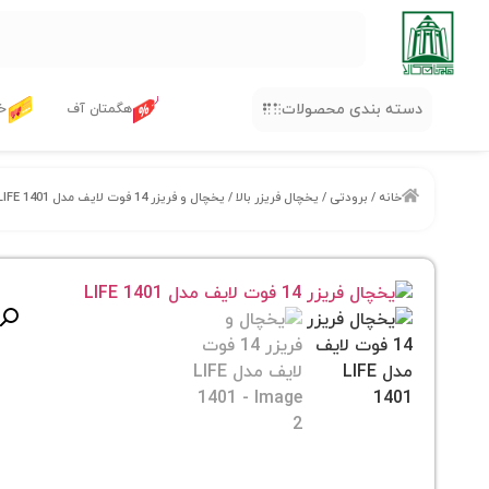
دسته بندی محصولات
هگمتان آف
خر
خانه
/
برودتی
/
یخچال فریزر بالا
/ یخچال و فریزر 14 فوت لایف مدل LIFE 1401