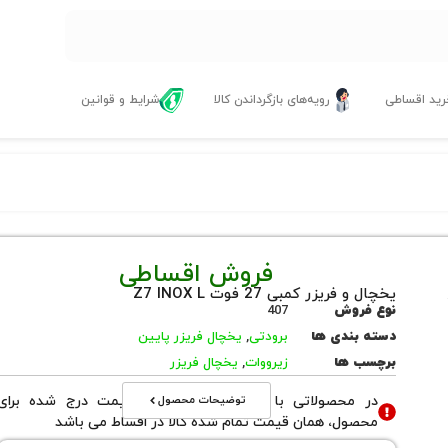
ید اقساطی
رویه‌های بازگرداندن کالا
شرایط و قوانین
فروش اقساطی
یخچال و فریزر کمبی 27 فوت Z7 INOX L
نوع فروش
407
دسته بندی ها
برودتی
,
یخچال فریزر پایین
برچسب ها
زیرووات
,
یخچال فریزر
توضیحات محصول
در محصولاتی با نوع فروش اقساطی قیمت درج شده برای
محصول، همان قیمت تمام شده کالا در اقساط می باشد