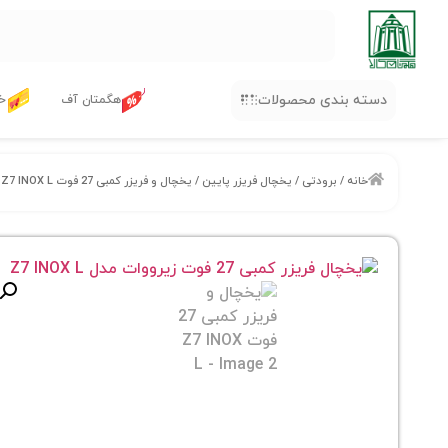
دسته بندی محصولات
هگمتان آف
خر
خانه
/
برودتی
/
یخچال فریزر پایین
/ یخچال و فریزر کمبی 27 فوت Z7 INOX L