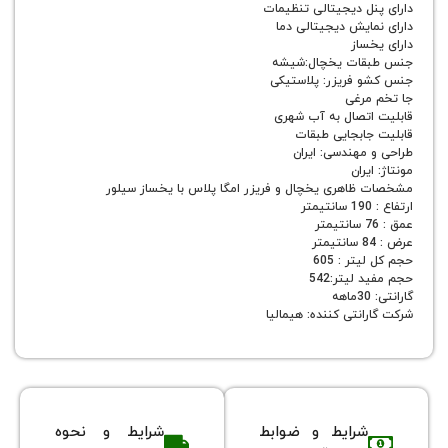
ل دیجیتالی تنظیمات
ایش دیجیتالی دما
ساز
ات یخچال:شیشه
فریزر: پلاستیکی
رغی
تصال به آب شهری
ابجایی طبقات
مهندسی: ایران
ران
اهری یخچال و فریزر امگا پلاس با یخساز سیلور
ر : 605
یتر:542
نتی کننده: هیمالیا
شرایط و ضوابط
شرایط و نحوه