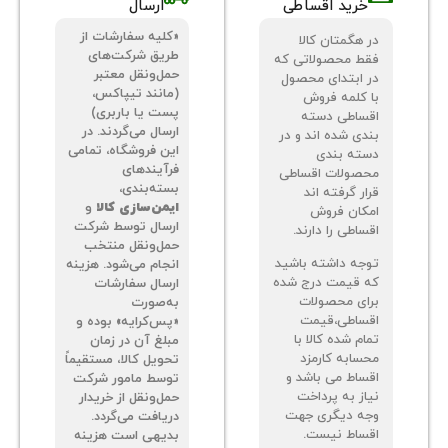
خرید اقساطی
ارسال
«کلیه سفارشات از
 هگمتان کالا
طریق شرکت‌های
ط محصولاتی که
حمل‌ونقل معتبر
 ابتدای محصول
(مانند تیپاکس،
 کلمه فروش
پست یا باربری)
ساطی دسته
ارسال می‌گردند. در
دی شده اند و در
این فروشگاه، تمامی
ته بندی
فرآیندهای
صولات اقساطی
بسته‌بندی،
ر گرفته اند
ایمن‌سازی کالا
و
کان فروش
ارسال توسط شرکت
اطی را دارند.
حمل‌ونقل منتخب
جه داشته باشید
انجام می‌شود. هزینه
 قیمت درج شده
ارسال سفارشات
ای محصولات
به‌صورت
ساطی،قیمت
«پس‌کرایه» بوده و
م شده کالا با
مبلغ آن در زمان
سابه کارمزد
تحویل کالا، مستقیماً
ساط می باشد و
توسط مامور شرکت
از به پرداخت
حمل‌ونقل از خریدار
ه دیگری جهت
دریافت می‌گردد.
ساط نیست.
بدیهی است هزینه