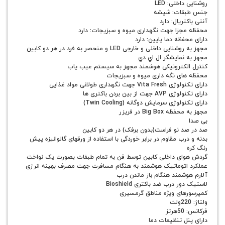
خلی: LED
ات: شیشه
ریال: دارد
زا جهت نگهداری میوه و سبزیجات: دارد
ظه دما پایین: دارد
اخلی و خارجی LED و منحصر به فرد در هر دو کابین
نمايشگر ال اي دي
کترونیکی هوشمند مجهز به سیستم عیب یاب
ی نگه داری میوه و سبزیجات
گهداری طولانی مواد غذایی
 بین بردن باکتری ها
ژی سرمایش دوگانه (Twin Cooling)
Big B در فریزر
 نو فراست(بدون برفک) در هر دو کابین
ب مقاوم در برابر خوردگی با استفاده از ورقهای گالوانیزه پیش
ی داخلی کابین توسط فن به تمام طبفات بصورت یک نواخت
توماتیک هوشمند به هنگام مسافرت جهت مصرف بهینه انرژی
شمند هنگام باز ماندن درب
درب ضد باکتری Bioshield
ای ویژه مناطق گرمسیری
 تنظیمات دما