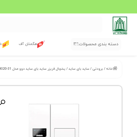
دسته بندی محصولات
هگمتان آف
خر
خانه
/
برودتی
/
ساید بای ساید
/ یخچال فریزر ساید بای ساید دوو مدل SXI20-31