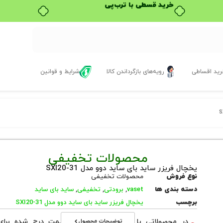
خرید قسطی با ترب‌پی
ید اقساطی
رویه‌های بازگرداندن کالا
شرایط و قوانین
محصولات تخفیفی
یخچال فریزر ساید بای ساید دوو مدل SXI20-31
نوع فروش
محصولات تخفیفی
دسته بندی ها
vaset
,
برودتی
,
تخفیفی
,
ساید بای ساید
برچسب
یخچال فریزر ساید بای ساید دوو مدل SXI20-31
توضیحات محصول
در محصولاتی با نوع فروش اقساطی قیمت درج شده برای