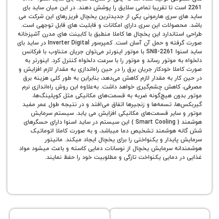
 است تا تقریبا تمامی سلایق را پوشش دهند. در این میان ساید بای
 سری هارمونی یکی از جدیدترین یخچال فریزرهای این شرکت می
صولات این سری دارای امکانات و قابلیت های قابل توجهی است.
اندارد این یخچال ها کاملا منطبق با کابینت های مدرن آشپزخانه
صورت گرفته و حمل آن آسان است. کمپرسور Inverter Digital در ساید بای
ساید اسنوا SN8-2261 با موتور اینورتر می‌توان جریان متناوب با فرکانس
 موتور رساند و موتور را با سرعت دلخواه کنترل کرد. اینورتر به‌
ا خودکار جریان برق را در حین راه‌اندازی به مقدار لازم افزایش و
ر به مقدار لازم کاهش می‌دهد، بنابراین به‌ طور کلی هزینه برق
اهش چشم‌گیری خواهد داشت. به‌علاوه این روش راه‌اندازی نرم
ون هیچ‌گونه ضربه به قسمت‌های مکانیکی مثل کوپلینگ‌ها،
، تسمه‌ها و زنجیرها اتفاق می‌افتد و در نتیجه طول عمر مفید
سایر قسمت‌های مکانیکی افزایش می یابد. سیستم سرمایش
هوشمند ( Smart Cooling ) این سیستم در ساید اسنوا دارای حسگرهای
هوشمند تشخیص دما میباشد، و به صورت کاملا اتوماتیک
یدار و یکنواختی را برای یخچال ایجاد میکند. مانیتور
ه سرمایش یخچال از نوسانات دمایی کاسته و باعث میشود مواد
 دمایی یکنواخت تازگی و مطلوبیت خود را حفظ نمایند.