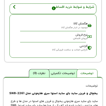
 و ضوابط خرید اقساطی
گمتان کالا
وجود در انبار هگمتان کالا
وع فروش
روش اقساطی
ارانتی
ارانتی اصالت و سلامت فیزیکی کالا
حات
توضیحات تکمیلی
نظرات (0)
ریزر ساید بای ساید اسنوا سری هارمونی مدل SN8-2261
 ساید سری هارمونی یخچال و فریزر های اسنوا در مدل ها و طرح
های متنوعی تولید شده اند که یکی از مدل‌ها ساید بای ساید اسنوا SN8-