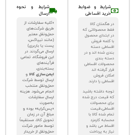
شرایط و ضوابط
شرایط و نحوه
خرید اقساطی
ارسال
«کلیه سفارشات از
 هگمتان کالا
طریق شرکت‌های
ط محصولاتی که
حمل‌ونقل معتبر
 ابتدای محصول
(مانند تیپاکس،
 کلمه فروش
پست یا باربری)
ساطی دسته
ارسال می‌گردند. در
دی شده اند و در
این فروشگاه، تمامی
ته بندی
فرآیندهای
صولات اقساطی
بسته‌بندی،
ر گرفته اند
ایمن‌سازی کالا
و
کان فروش
ارسال توسط شرکت
اطی را دارند.
حمل‌ونقل منتخب
جه داشته باشید
انجام می‌شود. هزینه
 قیمت درج شده
ارسال سفارشات
ای محصولات
به‌صورت
ساطی،قیمت
«پس‌کرایه» بوده و
م شده کالا با
مبلغ آن در زمان
سابه کارمزد
تحویل کالا، مستقیماً
ساط می باشد و
توسط مامور شرکت
از به پرداخت
حمل‌ونقل از خریدار