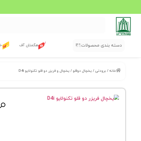
دسته بندی محصولات
هگمتان آف
خر
خانه
/
برودتی
/
یخچال دوقلو
/ یخچال و فریزر دو قلو تکنولایو D4i