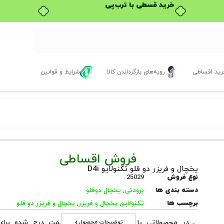
خرید قسطی با ترب‌پی
ید اقساطی
رویه‌های بازگرداندن کالا
شرایط و قوانین
فروش اقساطی
یخچال و فریزر دو قلو تکنولایو D4i
نوع فروش
25029
دسته بندی ها
برودتی
,
یخچال دوقلو
برچسب ها
تکنولایو
,
یخچال و فریزر
,
یخچال و فریزر دو قلو
توضیحات محصول
در محصولاتی با نوع فروش اقساطی قیمت درج شده برای