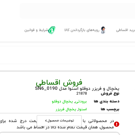
ید اقساطی
رویه‌های بازگرداندن کالا
شرایط و قوانین
فروش اقساطی
یخچال و فریزر دوقلو اسنوا مدل SN6_0190
نوع فروش
21878
دسته بندی ها
برودتی
,
یخچال دوقلو
برچسب ها
اسنوا
,
یخچال فریزر
توضیحات محصول
در محصولاتی با نوع فروش اقساطی قیمت درج شده برای
محصول، همان قیمت تمام شده کالا در اقساط می باشد