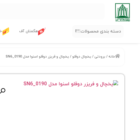
دسته بندی محصولات
هگمتان آف
خر
خانه
/
برودتی
/
یخچال دوقلو
/ یخچال و فریزر دوقلو اسنوا مدل SN6_0190