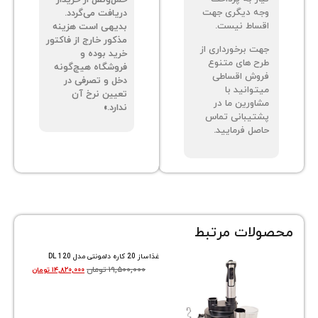
ه دیگری جهت
دریافت می‌گردد.
ساط نیست.
بدیهی است هزینه
مذکور خارج از فاکتور
ت برخورداری از
خرید بوده و
ح های متنوع
فروشگاه هیچ‌گونه
وش اقساطی
دخل و تصرفی در
توانید با
تعیین نرخ آن
اورین ما در
ندارد.»
تیبانی تماس
صل فرمایید.
ات مرتبط
غذاساز 20 کاره دلمونتی مدل DL 120
۱۹,۵۰۰,۰۰۰
تومان
۱۴,۸۲۰,۰۰۰
تومان