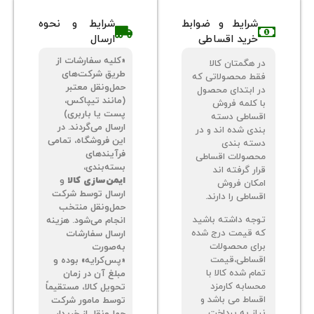
شرایط و ضوابط
شرایط و نحوه
خرید اقساطی
ارسال
«کلیه سفارشات از
 هگمتان کالا
طریق شرکت‌های
ط محصولاتی که
حمل‌ونقل معتبر
 ابتدای محصول
(مانند تیپاکس،
 کلمه فروش
پست یا باربری)
ساطی دسته
ارسال می‌گردند. در
دی شده اند و در
این فروشگاه، تمامی
ته بندی
فرآیندهای
صولات اقساطی
بسته‌بندی،
ر گرفته اند
ایمن‌سازی کالا
و
کان فروش
ارسال توسط شرکت
اطی را دارند.
حمل‌ونقل منتخب
جه داشته باشید
انجام می‌شود. هزینه
 قیمت درج شده
ارسال سفارشات
ای محصولات
به‌صورت
ساطی،قیمت
«پس‌کرایه» بوده و
م شده کالا با
مبلغ آن در زمان
سابه کارمزد
تحویل کالا، مستقیماً
ساط می باشد و
توسط مامور شرکت
از به پرداخت
حمل‌ونقل از خریدار