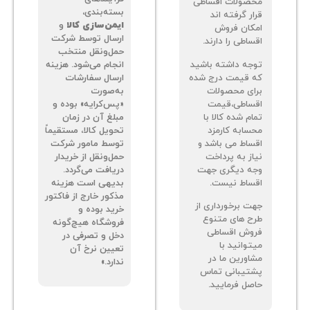
صولات اقساطی
بسته‌بندی،
ر گرفته اند
ایمن‌سازی کالا
و
کان فروش
ارسال توسط شرکت
اطی را دارند.
حمل‌ونقل منتخب
جه داشته باشید
انجام می‌شود. هزینه
 قیمت درج شده
ارسال سفارشات
ای محصولات
به‌صورت
ساطی،قیمت
«پس‌کرایه» بوده و
م شده کالا با
مبلغ آن در زمان
سابه کارمزد
تحویل کالا، مستقیماً
ساط می باشد و
توسط مامور شرکت
از به پرداخت
حمل‌ونقل از خریدار
ه دیگری جهت
دریافت می‌گردد.
ساط نیست.
بدیهی است هزینه
مذکور خارج از فاکتور
ت برخورداری از
خرید بوده و
ح های متنوع
فروشگاه هیچ‌گونه
وش اقساطی
دخل و تصرفی در
توانید با
تعیین نرخ آن
اورین ما در
ندارد.»
تیبانی تماس
صل فرمایید.