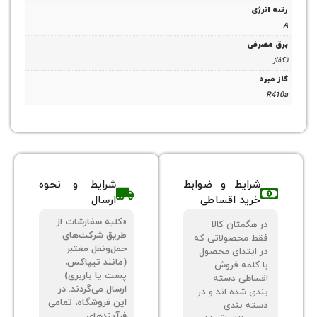
ژی
رفی
شرایط و ضوابط
شرایط و نحوه
خرید اقساطی
ارسال
«کلیه سفارشات از
 هگمتان کالا
طریق شرکت‌های
ط محصولاتی که
حمل‌ونقل معتبر
 ابتدای محصول
(مانند تیپاکس،
 کلمه فروش
پست یا باربری)
ساطی دسته
ارسال می‌گردند. در
دی شده اند و در
این فروشگاه، تمامی
ته بندی
فرآیندهای