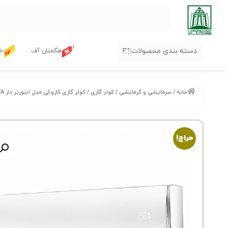
دسته بندی محصولات
هگمتان آف
خر
خانه
/
سرمایشی و گرمایشی
/
کولر گازی
/ کولر گازی کازوکی مدل اینورتر دار IAC18-CH/XA-I/A ظرفیت 18000
حراج!