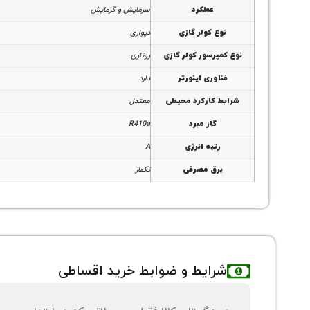
عملکرد
سرمایش و گرمایش
نوع کولر گازی
دیواری
نوع کمپرسور کولر گازی
روتاری
فناوری اینورتر
دارد
شرایط کارکرد محیطی
معتدل
گاز مبرد
R410a
رتبه انرژی
A
برق مصرفی
تکفاز
شرایط و ضوابط خرید اقساطی