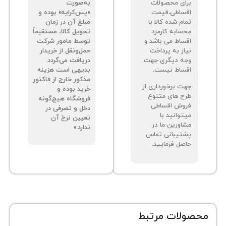
ای محصولات
به‌صورت
ساطی،قیمت
«پس‌کرایه» بوده و
م شده کالا با
مبلغ آن در زمان
سابه کارمزد
تحویل کالا، مستقیماً
ساط می باشد و
توسط مامور شرکت
از به پرداخت
حمل‌ونقل از خریدار
ه دیگری جهت
دریافت می‌گردد.
ساط نیست.
بدیهی است هزینه
مذکور خارج از فاکتور
ت برخورداری از
خرید بوده و
ح های متنوع
فروشگاه هیچ‌گونه
وش اقساطی
دخل و تصرفی در
توانید با
تعیین نرخ آن
اورین ما در
ندارد.»
تیبانی تماس
صل فرمایید.
ات مرتبط