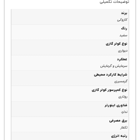
 تکمیلی
 گازی
و گرمایش
ارکرد محیطی
سور کولر گازی
ینورتر
رفی
ژی