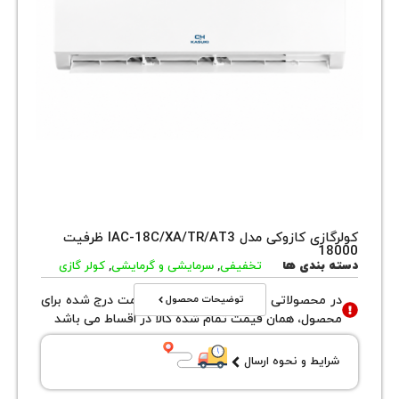
کولرگازی کازوکی مدل IAC-18C/XA/TR/AT3 ظرفیت
1
بندی ها
تخفیفی
,
سرمایشی و گرمایشی
,
کولر گازی
توضیحات محصول
محصولاتی با نوع فروش اقساطی قیمت درج شده برای
ول، همان قیمت تمام شده کالا در اقساط می باشد
یط و نحوه ارسال