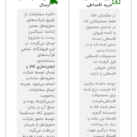
خرید اقساطی
ارسال
«کلیه سفارشات از
 هگمتان کالا
طریق شرکت‌های
ط محصولاتی که
حمل‌ونقل معتبر
 ابتدای محصول
(مانند تیپاکس،
 کلمه فروش
پست یا باربری)
ساطی دسته
ارسال می‌گردند. در
دی شده اند و در
این فروشگاه، تمامی
ته بندی
فرآیندهای
صولات اقساطی
بسته‌بندی،
ر گرفته اند
ایمن‌سازی کالا
و
کان فروش
ارسال توسط شرکت
اطی را دارند.
حمل‌ونقل منتخب
جه داشته باشید
انجام می‌شود. هزینه
 قیمت درج شده
ارسال سفارشات
ای محصولات
به‌صورت
ساطی،قیمت
«پس‌کرایه» بوده و
م شده کالا با
مبلغ آن در زمان
سابه کارمزد
تحویل کالا، مستقیماً
ساط می باشد و
توسط مامور شرکت
از به پرداخت
حمل‌ونقل از خریدار
ه دیگری جهت
دریافت می‌گردد.