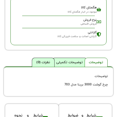
گمتان کالا
وجود در انبار هگمتان کالا
وع فروش
روش اقساطی
ارانتی
ارانتی اصالت و سلامت فیزیکی کالا
حات
توضیحات تکمیلی
نظرات (0)
مدل 703
شرایط و ضوابط
شرایط و نحوه