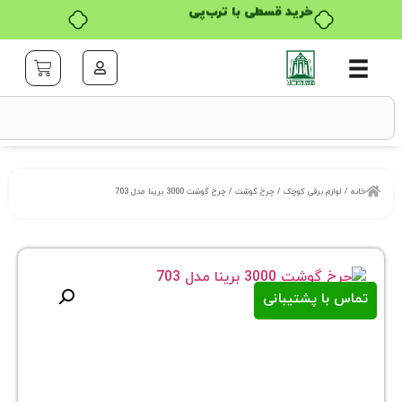
خرید قسطی با ترب‌پی
زم برقی کوچک
/
چرخ گوشت
/ چرخ گوشت 3000 برینا مدل 703
ا پشتیبانی