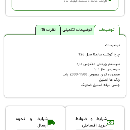
ارانتی اصالت و سلامت فیزیکی کالا
حات
توضیحات تکمیلی
نظرات (0)
سارینا مدل 126
رخش معکوس دارد
از دارد
صرفی 1500-2000 وات
ستیل
ه استیل ضدزنگ
شرایط و ضوابط
شرایط و نحوه
خرید اقساطی
ارسال