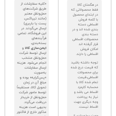
«کلیه سفارشات از
 هگمتان کالا
طریق شرکت‌های
ط محصولاتی که
حمل‌ونقل معتبر
 ابتدای محصول
(مانند تیپاکس،
 کلمه فروش
پست یا باربری)
ساطی دسته
ارسال می‌گردند. در
دی شده اند و در
این فروشگاه، تمامی
ته بندی
فرآیندهای
صولات اقساطی
بسته‌بندی،
ر گرفته اند
ایمن‌سازی کالا
و
کان فروش
ارسال توسط شرکت
اطی را دارند.
حمل‌ونقل منتخب
جه داشته باشید
انجام می‌شود. هزینه
 قیمت درج شده
ارسال سفارشات
ای محصولات
به‌صورت
ساطی،قیمت
«پس‌کرایه» بوده و
م شده کالا با
مبلغ آن در زمان
سابه کارمزد
تحویل کالا، مستقیماً
ساط می باشد و
توسط مامور شرکت
از به پرداخت
حمل‌ونقل از خریدار
ه دیگری جهت
دریافت می‌گردد.
ساط نیست.
بدیهی است هزینه
مذکور خارج از فاکتور
ت برخورداری از