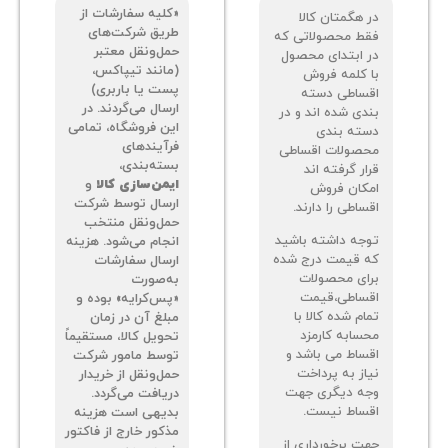
«کلیه سفارشات از
 هگمتان کالا
طریق شرکت‌های
ط محصولاتی که
حمل‌ونقل معتبر
 ابتدای محصول
(مانند تیپاکس،
 کلمه فروش
پست یا باربری)
ساطی دسته
ارسال می‌گردند. در
دی شده اند و در
این فروشگاه، تمامی
ته بندی
فرآیندهای
صولات اقساطی
بسته‌بندی،
ر گرفته اند
ایمن‌سازی کالا
و
کان فروش
ارسال توسط شرکت
اطی را دارند.
حمل‌ونقل منتخب
جه داشته باشید
انجام می‌شود. هزینه
 قیمت درج شده
ارسال سفارشات
ای محصولات
به‌صورت
ساطی،قیمت
«پس‌کرایه» بوده و
م شده کالا با
مبلغ آن در زمان
سابه کارمزد
تحویل کالا، مستقیماً
ساط می باشد و
توسط مامور شرکت
از به پرداخت
حمل‌ونقل از خریدار
ه دیگری جهت
دریافت می‌گردد.
ساط نیست.
بدیهی است هزینه
مذکور خارج از فاکتور
ت برخورداری از