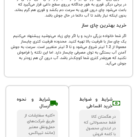
یگر، قوری به طور جداگانه برروی سطح داغی قرار می‌گیرد که
شود چای درون قوری به سرعت دم بکشد و قوری هم گرم بماند،
ه نیاز باشد تا آب دائما در حال جوش باشد.
هترین چای ساز
انواده بزرگی دارید و یا اگر چای زیاد می‌نوشید پیشنهاد می‌کنیم
از با ظرفیت بالا تهیه کنید. محدوده ظرفیت کتری چایساز
معمولا از 1.2 لیتر شروع می‌شود و تا 3 لیتر متغییر است. سرعت به جوش
بستگی به توان مصرفی چایساز دارد. اما این نکته را فراموش
 هرچقدر کتری شما کوچک‌تر باشد، آب درون آن هم زودتر به
ید.
شرایط و ضوابط
شرایط و نحوه
خرید اقساطی
ارسال
«کلیه سفارشات از
 هگمتان کالا
طریق شرکت‌های
ط محصولاتی که
حمل‌ونقل معتبر
 ابتدای محصول
(مانند تیپاکس،
 کلمه فروش