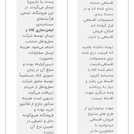
پست یا باربری)
ساطی دسته
ارسال می‌گردند. در
دی شده اند و در
این فروشگاه، تمامی
ته بندی
فرآیندهای
صولات اقساطی
بسته‌بندی،
ر گرفته اند
ایمن‌سازی کالا
و
کان فروش
ارسال توسط شرکت
اطی را دارند.
حمل‌ونقل منتخب
جه داشته باشید
انجام می‌شود. هزینه
 قیمت درج شده
ارسال سفارشات
ای محصولات
به‌صورت
ساطی،قیمت
«پس‌کرایه» بوده و
م شده کالا با
مبلغ آن در زمان
سابه کارمزد
تحویل کالا، مستقیماً
ساط می باشد و
توسط مامور شرکت
از به پرداخت
حمل‌ونقل از خریدار
ه دیگری جهت
دریافت می‌گردد.
ساط نیست.
بدیهی است هزینه
مذکور خارج از فاکتور
ت برخورداری از
خرید بوده و
ح های متنوع
فروشگاه هیچ‌گونه
وش اقساطی
دخل و تصرفی در
توانید با
تعیین نرخ آن
اورین ما در
ندارد.»