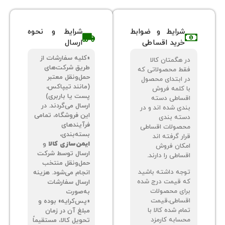
شرایط و ضوابط
شرایط و نحوه
خرید اقساطی
ارسال
«کلیه سفارشات از
 هگمتان کالا
طریق شرکت‌های
ط محصولاتی که
حمل‌ونقل معتبر
 ابتدای محصول
(مانند تیپاکس،
 کلمه فروش
پست یا باربری)
ساطی دسته
ارسال می‌گردند. در
دی شده اند و در
این فروشگاه، تمامی
ته بندی
فرآیندهای
صولات اقساطی
بسته‌بندی،
ر گرفته اند
ایمن‌سازی کالا
و
کان فروش
ارسال توسط شرکت
اطی را دارند.
حمل‌ونقل منتخب
جه داشته باشید
انجام می‌شود. هزینه
 قیمت درج شده
ارسال سفارشات
ای محصولات
به‌صورت
ساطی،قیمت
«پس‌کرایه» بوده و
م شده کالا با
مبلغ آن در زمان
سابه کارمزد
تحویل کالا، مستقیماً