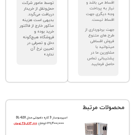
ساط می باشد و
توسط مامور شرکت
از به پرداخت
حمل‌ونقل از خریدار
ه دیگری جهت
دریافت می‌گردد.
ساط نیست.
بدیهی است هزینه
مذکور خارج از فاکتور
ت برخورداری از
خرید بوده و
ح های متنوع
فروشگاه هیچ‌گونه
وش اقساطی
دخل و تصرفی در
توانید با
تعیین نرخ آن
اورین ما در
ندارد.»
تیبانی تماس
صل فرمایید.
ات مرتبط
اسپرسوساز 3 کاره دلمونتی مدل DL-620
۲۹,۴۰۰,۰۰۰
تومان
۲۵,۸۷۲,۰۰۰
تومان