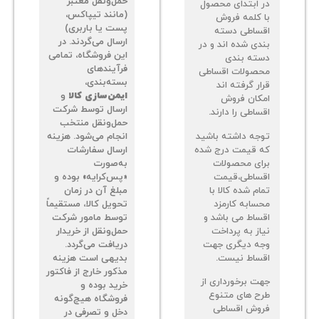
حمل‌ونقل معتبر
 ابتدای محصول
(مانند تیپاکس،
 کلمه فروش
پست یا باربری)
ساطی دسته
ارسال می‌گردند. در
دی شده اند و در
این فروشگاه، تمامی
ته بندی
فرآیندهای
صولات اقساطی
بسته‌بندی،
ر گرفته اند
ایمن‌سازی کالا
و
کان فروش
ارسال توسط شرکت
اطی را دارند.
حمل‌ونقل منتخب
جه داشته باشید
انجام می‌شود. هزینه
 قیمت درج شده
ارسال سفارشات
ای محصولات
به‌صورت
ساطی،قیمت
«پس‌کرایه» بوده و
م شده کالا با
مبلغ آن در زمان
سابه کارمزد
تحویل کالا، مستقیماً
ساط می باشد و
توسط مامور شرکت
از به پرداخت
حمل‌ونقل از خریدار
ه دیگری جهت
دریافت می‌گردد.
ساط نیست.
بدیهی است هزینه
مذکور خارج از فاکتور
ت برخورداری از
خرید بوده و
ح های متنوع
فروشگاه هیچ‌گونه
وش اقساطی
دخل و تصرفی در