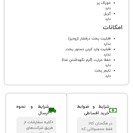
وراک پز
رد
ریل
رد
ات
ابلیت پخت درفشار (زودپز)
ارد
ابلیت وارد کردن دستور پخت
ارد
فظ حرارت (گرم نگهداشتن غذا)
رد
ایمر پخت
رد
شرایط و ضوابط
شرایط و نحوه
خرید اقساطی
ارسال
«کلیه سفارشات از
 هگمتان کالا
طریق شرکت‌های
ط محصولاتی که