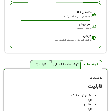
گمتان کالا
وجود در انبار هگمتان کالا
وع فروش
روش اقساطی
ارانتی
ارانتی اصالت و سلامت فیزیکی کالا
حات
توضیحات تکمیلی
نظرات (0)
ت
ختن نان و کیک
رد
خار پز
رد