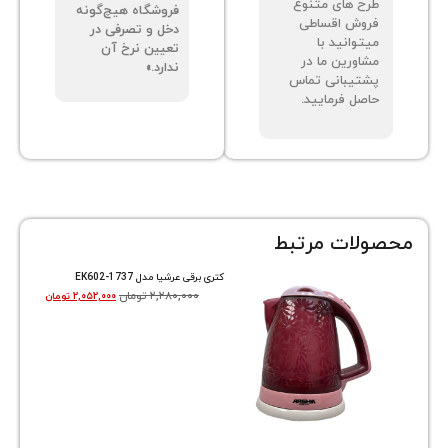
مذکور خارج از فاکتور
ت برخورداری از
خرید بوده و
ح های متنوع
فروشگاه هیچ‌گونه
وش اقساطی
دخل و تصرفی در
توانید با
تعیین نرخ آن
اورین ما در
ندارد.»
تیبانی تماس
صل فرمایید.
ات مرتبط
کتری برقی عرشیا مدل EK602-1737
۲,۲۸۰,۰۰۰
تومان
۲,۰۵۲,۰۰۰
تومان