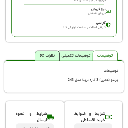
گمتان کالا
وجود در انبار هگمتان کالا
وع فروش
روش اقساطی
ارانتی
ارانتی اصالت و سلامت فیزیکی کالا
حات
توضیحات تکمیلی
نظرات (0)
ینا مدل 243
شرایط و ضوابط
شرایط و نحوه