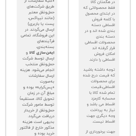
خرید اقساطی
ارسال
«کلیه سفارشات از
 هگمتان کالا
طریق شرکت‌های
ط محصولاتی که
حمل‌ونقل معتبر
 ابتدای محصول
(مانند تیپاکس،
 کلمه فروش
پست یا باربری)
ساطی دسته
ارسال می‌گردند. در
دی شده اند و در
این فروشگاه، تمامی
ته بندی
فرآیندهای
صولات اقساطی
بسته‌بندی،
ر گرفته اند
ایمن‌سازی کالا
و
کان فروش
ارسال توسط شرکت
اطی را دارند.
حمل‌ونقل منتخب
جه داشته باشید
انجام می‌شود. هزینه
 قیمت درج شده
ارسال سفارشات
ای محصولات
به‌صورت
ساطی،قیمت
«پس‌کرایه» بوده و
م شده کالا با
مبلغ آن در زمان
سابه کارمزد
تحویل کالا، مستقیماً
ساط می باشد و
توسط مامور شرکت
از به پرداخت
حمل‌ونقل از خریدار
ه دیگری جهت
دریافت می‌گردد.
ساط نیست.
بدیهی است هزینه