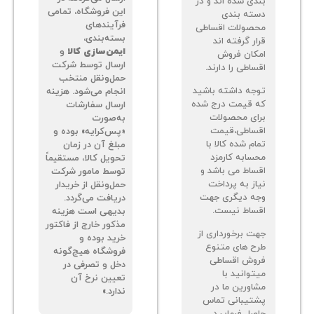
دی شده اند و در
این فروشگاه، تمامی
ته بندی
فرآیندهای
صولات اقساطی
بسته‌بندی،
ر گرفته اند
ایمن‌سازی کالا
و
کان فروش
ارسال توسط شرکت
اطی را دارند.
حمل‌ونقل منتخب
جه داشته باشید
انجام می‌شود. هزینه
 قیمت درج شده
ارسال سفارشات
ای محصولات
به‌صورت
ساطی،قیمت
«پس‌کرایه» بوده و
م شده کالا با
مبلغ آن در زمان
سابه کارمزد
تحویل کالا، مستقیماً
ساط می باشد و
توسط مامور شرکت
از به پرداخت
حمل‌ونقل از خریدار
ه دیگری جهت
دریافت می‌گردد.
ساط نیست.
بدیهی است هزینه
مذکور خارج از فاکتور
ت برخورداری از
خرید بوده و
ح های متنوع
فروشگاه هیچ‌گونه
وش اقساطی
دخل و تصرفی در
توانید با
تعیین نرخ آن
اورین ما در
ندارد.»
تیبانی تماس