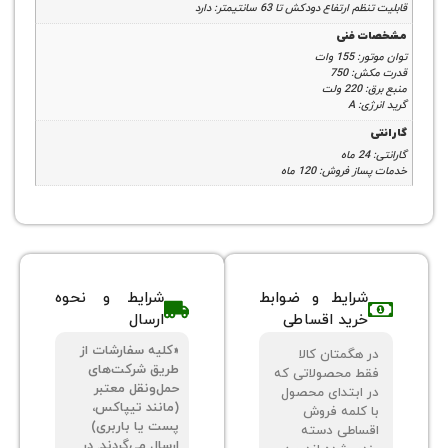
رتفاع دودکش تا 63 سانتیمتر: دارد
 فنی
1 وات
 750
لت
: A
فروش: 120 ماه
شرایط و ضوابط
شرایط و نحوه
خرید اقساطی
ارسال
«کلیه سفارشات از
 هگمتان کالا
طریق شرکت‌های
ط محصولاتی که
حمل‌ونقل معتبر
 ابتدای محصول
(مانند تیپاکس،
 کلمه فروش
پست یا باربری)
ساطی دسته
ارسال می‌گردند. در