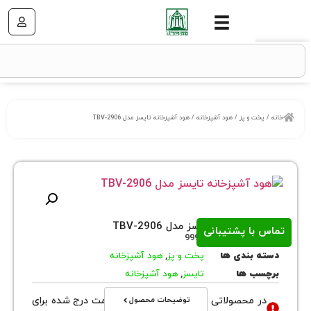
 و پز
/
هود آشپزخانه
/ هود آشپزخانه تایسز مدل TBV-2906
زخانه تایسز مدل TBV-2906
ا پشتیبانی
روش
9998
بندی ها
پخت و پز
,
هود آشپزخانه
 ها
تایسز
,
هود آشپزخانه
توضیحات محصول
محصولاتی با نوع فروش اقساطی قیمت درج شده برای