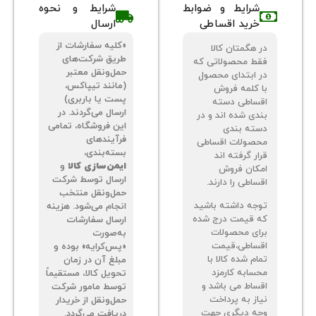
شرایط و ضوابط
شرایط و نحوه
خرید اقساطی
ارسال
«کلیه سفارشات از
 هگمتان کالا
طریق شرکت‌های
ط محصولاتی که
حمل‌ونقل معتبر
 ابتدای محصول
(مانند تیپاکس،
 کلمه فروش
پست یا باربری)
ساطی دسته
ارسال می‌گردند. در
دی شده اند و در
این فروشگاه، تمامی
ته بندی
فرآیندهای
صولات اقساطی
بسته‌بندی،
ر گرفته اند
ایمن‌سازی کالا
و
کان فروش
ارسال توسط شرکت
اطی را دارند.
حمل‌ونقل منتخب
جه داشته باشید
انجام می‌شود. هزینه
 قیمت درج شده
ارسال سفارشات
ای محصولات
به‌صورت
ساطی،قیمت
«پس‌کرایه» بوده و
م شده کالا با
مبلغ آن در زمان
سابه کارمزد
تحویل کالا، مستقیماً
ساط می باشد و
توسط مامور شرکت
از به پرداخت
حمل‌ونقل از خریدار
ه دیگری جهت
دریافت می‌گردد.