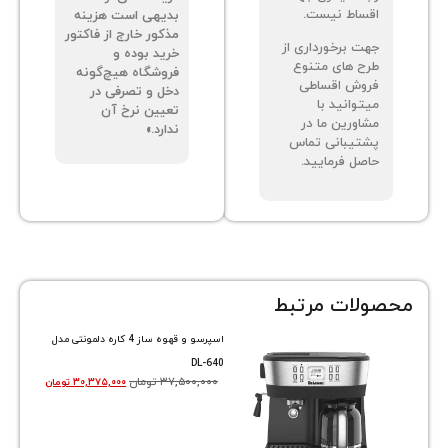
ساط نیست.
بدیهی است هزینه
مذکور خارج از فاکتور
ت برخورداری از
خرید بوده و
ح های متنوع
فروشگاه هیچ‌گونه
وش اقساطی
دخل و تصرفی در
توانید با
تعیین نرخ آن
اورین ما در
ندارد.»
تیبانی تماس
صل فرمایید.
ات مرتبط
اسپرسو و قهوه ساز 4 کاره دلمونتی مدل
DL-640
۳۷,۵۰۰,۰۰۰
تومان
۳۰,۳۷۵,۰۰۰
تومان