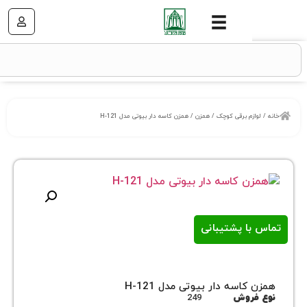
زم برقی کوچک
/
همزن
/ همزن کاسه دار بیوتی مدل H-121
ا پشتیبانی
اسه دار بیوتی مدل H-121
روش
249