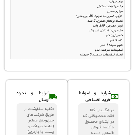
ی
ه: استیل
سی
به صورت 3D (چرخشی)
ای همزن: 2 عدد
25 وات
 استیل ضد زنگ
دارد
د
تر
سرعت: دارد
ات سرعت: 5 سرعته
شرایط و ضوابط
شرایط و نحوه
خرید اقساطی
ارسال
«کلیه سفارشات از
 هگمتان کالا
طریق شرکت‌های
ط محصولاتی که
حمل‌ونقل معتبر
 ابتدای محصول
(مانند تیپاکس،
 کلمه فروش
پست یا باربری)
ساطی دسته