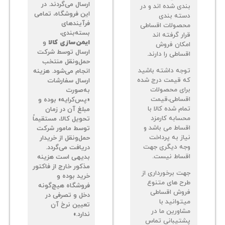
ارسال می‌گردند. در
دی شده اند و در
این فروشگاه، تمامی
ته بندی
فرآیندهای
صولات اقساطی
بسته‌بندی،
ر گرفته اند
ایمن‌سازی کالا
و
کان فروش
ارسال توسط شرکت
اطی را دارند.
حمل‌ونقل منتخب
جه داشته باشید
انجام می‌شود. هزینه
 قیمت درج شده
ارسال سفارشات
ای محصولات
به‌صورت
ساطی،قیمت
«پس‌کرایه» بوده و
م شده کالا با
مبلغ آن در زمان
سابه کارمزد
تحویل کالا، مستقیماً
ساط می باشد و
توسط مامور شرکت
از به پرداخت
حمل‌ونقل از خریدار
ه دیگری جهت
دریافت می‌گردد.
ساط نیست.
بدیهی است هزینه
مذکور خارج از فاکتور
ت برخورداری از
خرید بوده و
ح های متنوع
فروشگاه هیچ‌گونه
وش اقساطی
دخل و تصرفی در
توانید با
تعیین نرخ آن
اورین ما در
ندارد.»
تیبانی تماس