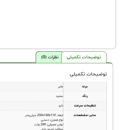
توضیحات تکمیلی
نظرات (0)
توضیحات تکمیلی
برند
مایر
رنگ
سفید
تنظیمات سرعت
دارد
سایر-مشخصات
ابعاد: 250x150x110 میلی‌متر
نوع همزن: دستی
توان مصرفی: 200 وات
عملکرد توربو: دارد