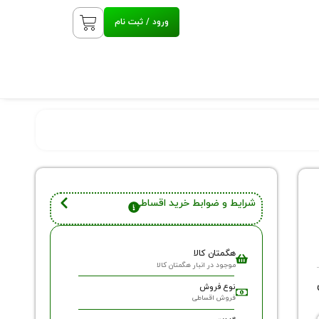
ورود / ثبت نام
شرایط و ضوابط خرید اقساطی
هگمتان کالا
موجود در انبار هگمتان کالا
نوع فروش
فروش اقساطی