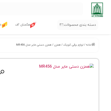
دسته بندی محصولات
هگمتان آف
خر
خانه
/
لوازم برقی کوچک
/
همزن
/ همزن دستی مایر مدل MR456