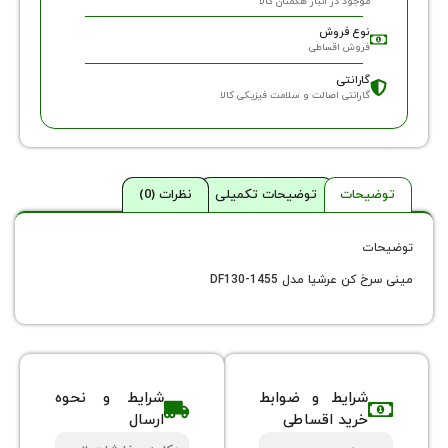
وجود در انبار هگمتان کالا
وع فروش
روش اقساطی
ارانتی
ارانتی اصالت و سلامت فیزیکی کالا
حات
توضیحات تکمیلی
نظرات (0)
 عرشیا مدل DF130-1455
شرایط و ضوابط
شرایط و نحوه
خرید اقساطی
ارسال