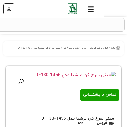
زم برقی کوچک
/
پلوپز، زودپز و سرخ کن
/ مینی سرخ کن عرشیا مدل DF130-1455
ا پشتیبانی
خ کن عرشیا مدل DF130-1455
روش
11455