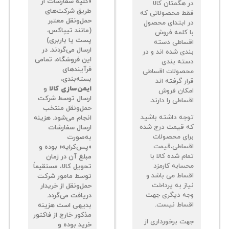
«کلیه سفارشات از
 هگمتان کالا
طریق شرکت‌های
ط محصولاتی که
حمل‌ونقل معتبر
 ابتدای محصول
(مانند تیپاکس،
 کلمه فروش
پست یا باربری)
ساطی دسته
ارسال می‌گردند. در
دی شده اند و در
این فروشگاه، تمامی
ته بندی
فرآیندهای
صولات اقساطی
بسته‌بندی،
ر گرفته اند
ایمن‌سازی کالا
و
کان فروش
ارسال توسط شرکت
اطی را دارند.
حمل‌ونقل منتخب
جه داشته باشید
انجام می‌شود. هزینه
 قیمت درج شده
ارسال سفارشات
ای محصولات
به‌صورت
ساطی،قیمت
«پس‌کرایه» بوده و
م شده کالا با
مبلغ آن در زمان
سابه کارمزد
تحویل کالا، مستقیماً
ساط می باشد و
توسط مامور شرکت
از به پرداخت
حمل‌ونقل از خریدار
ه دیگری جهت
دریافت می‌گردد.
ساط نیست.
بدیهی است هزینه
مذکور خارج از فاکتور
ت برخورداری از
خرید بوده و