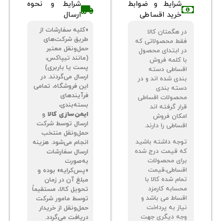
شرایط و ضوابط
شرایط و نحوه
خرید اقساطی
ارسال
«کلیه سفارشات از
 هگمتان کالا
طریق شرکت‌های
ط محصولاتی که
حمل‌ونقل معتبر
 ابتدای محصول
(مانند تیپاکس،
 کلمه فروش
پست یا باربری)
ساطی دسته
ارسال می‌گردند. در
دی شده اند و در
این فروشگاه، تمامی
ته بندی
فرآیندهای
صولات اقساطی
بسته‌بندی،
ر گرفته اند
ایمن‌سازی کالا
و
کان فروش
ارسال توسط شرکت
اطی را دارند.
حمل‌ونقل منتخب
جه داشته باشید
انجام می‌شود. هزینه
 قیمت درج شده
ارسال سفارشات
ای محصولات
به‌صورت
ساطی،قیمت
«پس‌کرایه» بوده و
م شده کالا با
مبلغ آن در زمان
سابه کارمزد
تحویل کالا، مستقیماً
ساط می باشد و
توسط مامور شرکت
از به پرداخت
حمل‌ونقل از خریدار
ه دیگری جهت
دریافت می‌گردد.