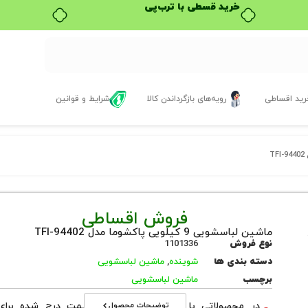
خرید قسطی با ترب‌پی
ید اقساطی
رویه‌های بازگرداندن کالا
شرایط و قوانین
فروش اقساطی
ماشین لباسشویی 9 کیلویی پاکشوما مدل TFI-94402
نوع فروش
1101336
دسته بندی ها
شوینده
,
ماشین لباسشویی
برچسب
ماشین لباسشویی
توضیحات محصول
در محصولاتی با نوع فروش اقساطی قیمت درج شده برای