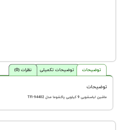
توضیحات
توضیحات تکمیلی
نظرات (0)
توضیحات
ماشین لباسشویی 9 کیلویی پاکشوما مدل TFI-94402