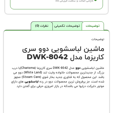
ارانتی اصالت و سلامت فیزیکی کالا
حات
توضیحات تکمیلی
نظرات (0)
ن لباسشویی دوو سری
زما مدل
DWK-8042
باسشویی
دوو
مدل DWK-8042 سری کاریزما (Charisma)با درب
بزرگ، از جدیدترین محصولات خانواده وایت لند (White Land) دوو می
باشد. این محصول که به فناوری جدید بخار شوی (Steam Care) مجهز
 جز پرفروش ترین محصولات دوو در رده
لباسشویی
های دارای
رکت درایوا می باشدکه در بازار امروزی حرفی برای گفتن دارد.