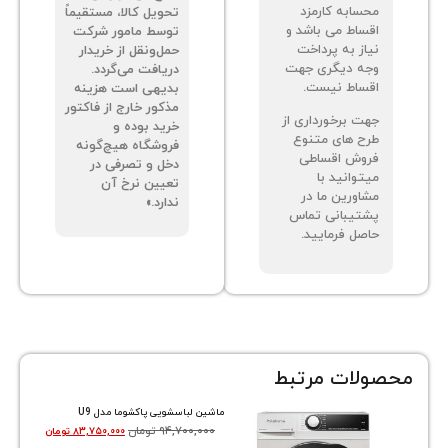
سابه کارمزد
تحویل کالا، مستقیماً
ساط می باشد و
توسط مامور شرکت
از به پرداخت
حمل‌ونقل از خریدار
ه دیگری جهت
دریافت می‌گردد.
ساط نیست.
بدیهی است هزینه
مذکور خارج از فاکتور
ت برخورداری از
خرید بوده و
ح های متنوع
فروشگاه هیچ‌گونه
وش اقساطی
دخل و تصرفی در
توانید با
تعیین نرخ آن
اورین ما در
ندارد.»
تیبانی تماس
صل فرمایید.
ات مرتبط
ماشین لباسشویی پاکشوما مدل U9
۹۴,۷۰۰,۰۰۰
تومان
۸۳,۷۵۰,۰۰۰
تومان