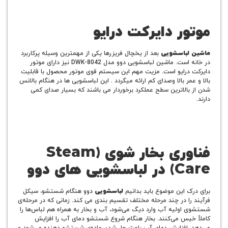
ر دایرکت درایو
باسشویی
بعد از یخچال فریزرها یکی از مهمترین وسیله پرکاربرد
در خانه است. ماشین لباسشویی دوو مدل DWK-8042 نیز دارای موتور
رایو است. مزیت مهم این سیستم قوی موتور محصول با قابلیت
ر بالا وصدای کم ارائه میگردد . این لباسشویی ها در هنگام بالانس
الاترین سطح عملکرد برخوردار می باشند که بسیار صدای کمی
ری بخار شوی
(Steam
C
در لباسشویی های دوو
 این موضوع باید بدانیم
لباسشویی
دوو هنگام شستشو، سیکل
ا در چند مرحله مختلف تقسیم بندی می کند. زمانی که در مرحله‌ی
ولیه آب وارد دیگ می‌شود، آب و بخار به همراه هم لباس‌ها را
یس می‌کنند. بخار هنگام شروع شستشو دمای آب را افزایش
افزایش دمای آب باعث حل شدن ماده‌ی شستشو دهنده می‌شود و