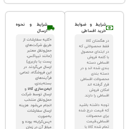
شرایط و ضوابط
شرایط و نحوه
خرید اقساطی
ارسال
«کلیه سفارشات از
 هگمتان کالا
طریق شرکت‌های
ط محصولاتی که
حمل‌ونقل معتبر
 ابتدای محصول
(مانند تیپاکس،
 کلمه فروش
پست یا باربری)
ساطی دسته
ارسال می‌گردند. در
دی شده اند و در
این فروشگاه، تمامی
ته بندی
فرآیندهای
صولات اقساطی
بسته‌بندی،
ر گرفته اند
ایمن‌سازی کالا
و
کان فروش
ارسال توسط شرکت
اطی را دارند.
حمل‌ونقل منتخب
جه داشته باشید
انجام می‌شود. هزینه
 قیمت درج شده
ارسال سفارشات
ای محصولات
به‌صورت
ساطی،قیمت
«پس‌کرایه» بوده و
م شده کالا با
مبلغ آن در زمان