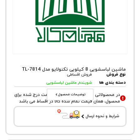
ی 8 کیلویی تکنولایو مدل TL-7814
روش
فروش اقساطی
بندی ها
شوینده
,
ماشین لباسشویی
توضیحات محصول
محصولاتی با نوع فروش اقساطی قیمت درج شده برای
ول، همان قیمت تمام شده کالا در اقساط می باشد
یط و نحوه ارسال