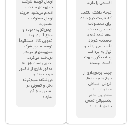
ارسال توسط شرکت
اطی را دارند.
حمل‌ونقل منتخب
جه داشته باشید
انجام می‌شود. هزینه
 قیمت درج شده
ارسال سفارشات
ای محصولات
به‌صورت
ساطی،قیمت
«پس‌کرایه» بوده و
م شده کالا با
مبلغ آن در زمان
سابه کارمزد
تحویل کالا، مستقیماً
ساط می باشد و
توسط مامور شرکت
از به پرداخت
حمل‌ونقل از خریدار
ه دیگری جهت
دریافت می‌گردد.
ساط نیست.
بدیهی است هزینه
مذکور خارج از فاکتور
ت برخورداری از
خرید بوده و
ح های متنوع
فروشگاه هیچ‌گونه
وش اقساطی
دخل و تصرفی در
توانید با
تعیین نرخ آن
اورین ما در
ندارد.»
تیبانی تماس
صل فرمایید.