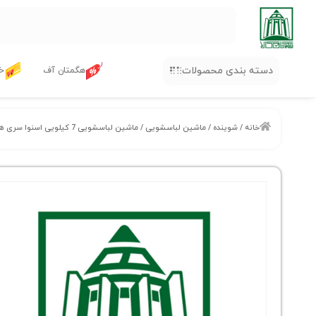
دسته بندی محصولات
هگمتان آف
خر
خانه
/
شوینده
/
ماشین لباسشویی
/ ماشین لباسشویی 7 کیلویی اسنوا سری هارمونی اسلیم مدل SWM-71136