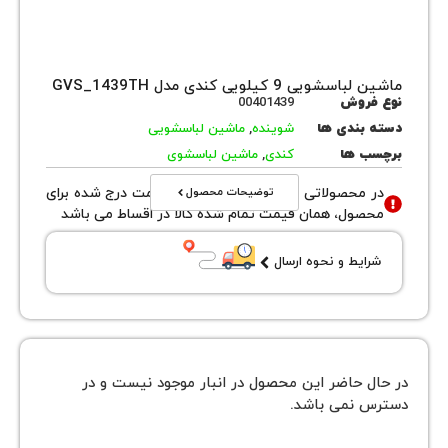
ی 9 کیلویی کندی مدل GVS_1439TH
روش
00401439
بندی ها
شوینده
,
ماشین لباسشویی
 ها
کندی
,
ماشین لباسشوی
توضیحات محصول
محصولاتی با نوع فروش اقساطی قیمت درج شده برای
ول، همان قیمت تمام شده کالا در اقساط می باشد
یط و نحوه ارسال
 حاضر این محصول در انبار موجود نیست و در
نمی باشد.