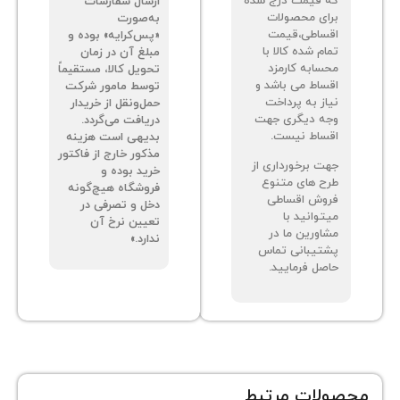
 قیمت درج شده
ارسال سفارشات
ای محصولات
به‌صورت
ساطی،قیمت
«پس‌کرایه» بوده و
م شده کالا با
مبلغ آن در زمان
سابه کارمزد
تحویل کالا، مستقیماً
ساط می باشد و
توسط مامور شرکت
از به پرداخت
حمل‌ونقل از خریدار
ه دیگری جهت
دریافت می‌گردد.
ساط نیست.
بدیهی است هزینه
مذکور خارج از فاکتور
ت برخورداری از
خرید بوده و
ح های متنوع
فروشگاه هیچ‌گونه
وش اقساطی
دخل و تصرفی در
توانید با
تعیین نرخ آن
اورین ما در
ندارد.»
تیبانی تماس
صل فرمایید.
ات مرتبط