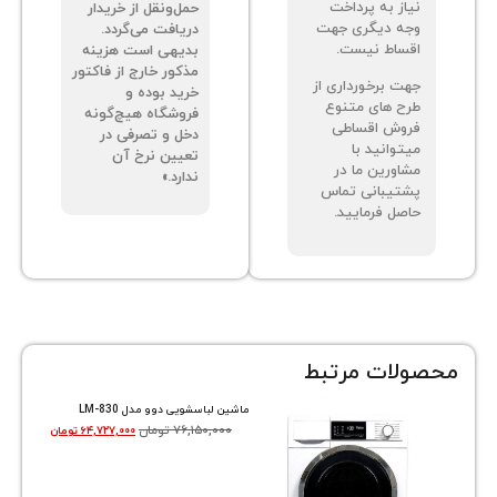
از به پرداخت
حمل‌ونقل از خریدار
ه دیگری جهت
دریافت می‌گردد.
ساط نیست.
بدیهی است هزینه
مذکور خارج از فاکتور
ت برخورداری از
خرید بوده و
ح های متنوع
فروشگاه هیچ‌گونه
وش اقساطی
دخل و تصرفی در
توانید با
تعیین نرخ آن
اورین ما در
ندارد.»
تیبانی تماس
صل فرمایید.
ات مرتبط
ماشین لباسشویی دوو مدل LM-830
۷۶,۱۵۰,۰۰۰
تومان
۶۴,۷۲۷,۰۰۰
تومان