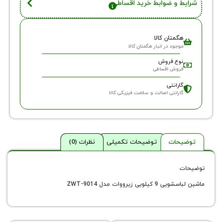
 و ضوابط خرید اقساطی
گمتان کالا
وجود در انبار هگمتان کالا
وع فروش
روش اقساطی
ارانتی
ارانتی اصالت و سلامت فیزیکی کالا
حات
توضیحات تکمیلی
نظرات (0)
ی زیرووات مدل ZWT-9014