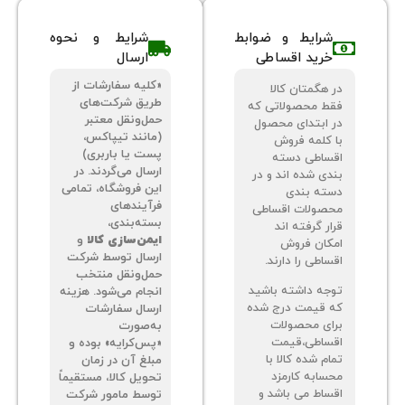
شرایط و ضوابط
شرایط و نحوه
خرید اقساطی
ارسال
«کلیه سفارشات از
 هگمتان کالا
طریق شرکت‌های
ط محصولاتی که
حمل‌ونقل معتبر
 ابتدای محصول
(مانند تیپاکس،
 کلمه فروش
پست یا باربری)
ساطی دسته
ارسال می‌گردند. در
دی شده اند و در
این فروشگاه، تمامی
ته بندی
فرآیندهای
صولات اقساطی
بسته‌بندی،
ر گرفته اند
ایمن‌سازی کالا
و
کان فروش
ارسال توسط شرکت
اطی را دارند.
حمل‌ونقل منتخب
جه داشته باشید
انجام می‌شود. هزینه
 قیمت درج شده
ارسال سفارشات
ای محصولات
به‌صورت
ساطی،قیمت
«پس‌کرایه» بوده و
م شده کالا با
مبلغ آن در زمان
سابه کارمزد
تحویل کالا، مستقیماً
ساط می باشد و
توسط مامور شرکت