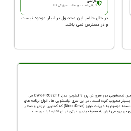
گارانتی
گارانتی اصالت و سلامت فیزیکی کالا
در حال حاضر این محصول در انبار موجود نیست
و در دسترس نمی باشد.
در ادامه تولید لباسشویی های هوشمند خود ، از سری لباسشویی های حرفه ای و مدرن با نام ذن پرو (ZenPro) رونمایی کرد. در این مطلب به برسی ماشین لباسشویی دوو سری ذن پرو 8 کیلویی مدل DWK-PRO82TT می
ه ها ، آنها را در میان کاربران بسیار محبوب کرده است. . در این سری لباسشویی ها ، انواع برنامه های
شستشو گنجانده شده است که از جمله آنها می توان به شستشوی ویژه لباس کودک و سیستم شستشوی تاخیری نام برد. استفاده از نسل جدید موتورهای بدون تسمه موسوم به دایرکت درایو (DirectDrive) که کمترین لرزش و صدا را
140 دور در دقیقه است. از دیگر مزایای لباسشویی های سری ذن پرو می توان به مصرف پایین انرژی در آن اشاره کرد. برچسب