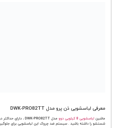
معرفی لباسشویی ذن پرو مدل DWK-PRO82TT
ماشین
لباسشویی 8 کیلویی دوو
مدل DWK-PRO82TT ، دارای حداکثر دور خشک کن 1400 دور در دقیقه می باشد. این مدل لباسشویی دوو دارای برنامه ی شستشوی
شستشو را داشته باشید . سیستم ضد چروک این لباسشویی برای جلوگیری 