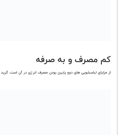
کم مصرف و به صرفه
از مزایای لباسشویی های دوو پایین بودن مصرف انرژی در آن است. گرید مصرف انرژی در این لباسشویی +++A می باشد. یعن