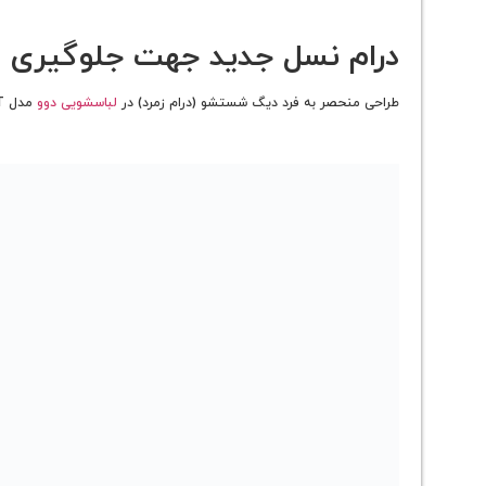
درام نسل جدید جهت جلوگیری از صدمه د
طراحی منحصر به فرد دیگ شستشو (درام زمرد) در
لباسشویی دوو
مدل DWK-PRO82TT موجب افزایش سطح تماس البسه و مواد شوینده شده و علاوه بر افزایش کیفیت شستشو، از صدمه دیدن الیاف لباس ها جلوگیری می کند.