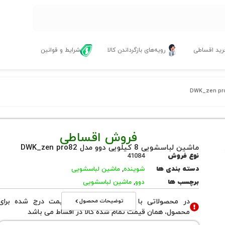
ید اقساطی
رویه‌های بازگرداندن کالا
شرایط و قوانین
فروش اقساطی
ماشین لباسشویی 8 کیلویی دوو مدل DWK_zen pro82
نوع فروش
41084
دسته بندی ها
شوینده
,
ماشین لباسشویی
برچسب ها
دوو
,
ماشین لباسشویی
توضیحات محصول
در محصولاتی با نوع فروش اقساطی قیمت درج شده برای
محصول، همان قیمت تمام شده کالا در اقساط می باشد