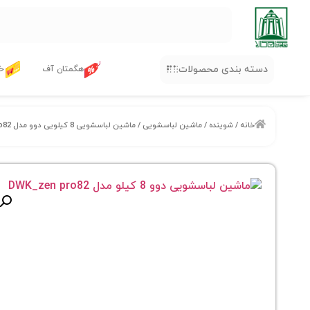
دسته بندی محصولات
هگمتان آف
خر
خانه
/
شوینده
/
ماشین لباسشویی
/ ماشین لباسشویی 8 کیلویی دوو مدل DWK_zen pro82