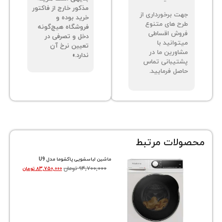
ه دیگری جهت
دریافت می‌گردد.
ساط نیست.
بدیهی است هزینه
مذکور خارج از فاکتور
ت برخورداری از
خرید بوده و
ح های متنوع
فروشگاه هیچ‌گونه
وش اقساطی
دخل و تصرفی در
توانید با
تعیین نرخ آن
اورین ما در
ندارد.»
تیبانی تماس
صل فرمایید.
ات مرتبط
ماشین لباسشویی پاکشوما مدل U9
۹۴,۷۰۰,۰۰۰
تومان
۸۳,۷۵۰,۰۰۰
تومان