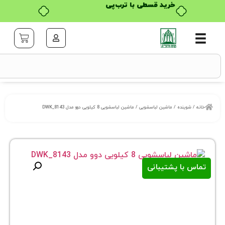
خرید قسطی با ترب‌پی
نده
/
ماشین لباسشویی
/ ماشین لباسشویی 8 کیلویی دوو مدل DWK_8143
ا پشتیبانی