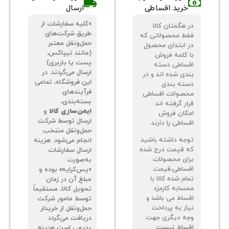
شرایط و ضوابط
شرایط و نحوه
خرید اقساطی
ارسال
«کلیه سفارشات از
 هگمتان کالا
طریق شرکت‌های
ط محصولاتی که
حمل‌ونقل معتبر
 ابتدای محصول
(مانند تیپاکس،
 کلمه فروش
پست یا باربری)
ساطی دسته
ارسال می‌گردند. در
دی شده اند و در
این فروشگاه، تمامی
ته بندی
فرآیندهای
صولات اقساطی
بسته‌بندی،
ر گرفته اند
ایمن‌سازی کالا
و
کان فروش
ارسال توسط شرکت
اطی را دارند.
حمل‌ونقل منتخب
جه داشته باشید
انجام می‌شود. هزینه
 قیمت درج شده
ارسال سفارشات
ای محصولات
به‌صورت
ساطی،قیمت
«پس‌کرایه» بوده و
م شده کالا با
مبلغ آن در زمان
سابه کارمزد
تحویل کالا، مستقیماً
ساط می باشد و
توسط مامور شرکت
از به پرداخت
حمل‌ونقل از خریدار