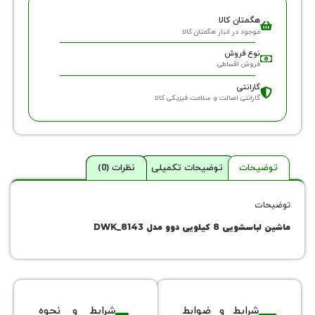
گمتان کالا
وجود در انبار هگمتان کالا
وع فروش
روش اقساطی
ارانتی
ارانتی اصالت و سلامت فیزیکی کالا
حات
توضیحات تکمیلی
نظرات (0)
یلویی دوو مدل DWK_8143