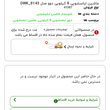
یی 8 کیلویی دوو مدل DWK_8143
روش
41387
بندی ها
شوینده
,
ماشین لباسشویی
 ها
دوو
,
لباسشویی 8 کیلویی
,
ماشین لباسشویی
توضیحات محصول
محصولاتی با نوع فروش اقساطی قیمت درج شده برای
ول، همان قیمت تمام شده کالا در اقساط می باشد
یط و نحوه ارسال
 حاضر این محصول در انبار موجود نیست و در
نمی باشد.
 و ضوابط خرید اقساطی