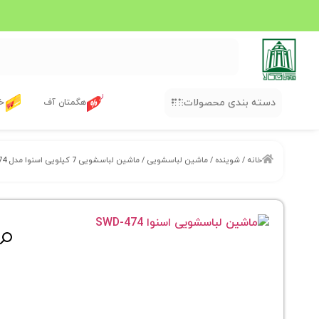
دسته بندی محصولات
هگمتان آف
خر
خانه
/
شوینده
/
ماشین لباسشویی
/ ماشین لباسشویی 7 کیلویی اسنوا مدل SWD-474