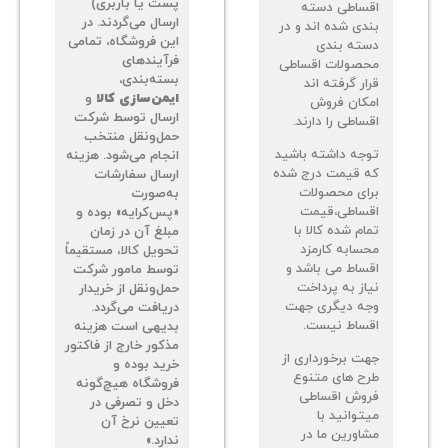
پست یا باربری)
اقساطی دسته
ارسال می‌گردند. در
بندی شده اند و در
این فروشگاه، تمامی
دسته بندی
فرآیندهای
محصولات اقساطی
بسته‌بندی،
قرار گرفته اند
ایمن‌سازی کالا
و
امکان فروش
ارسال توسط شرکت
اقساطی را دارند.
حمل‌ونقل منتخب
توجه داشته باشید
انجام می‌شود. هزینه
که قیمت درج شده
ارسال سفارشات
برای محصولات
به‌صورت
اقساطی،قیمت
«پس‌کرایه» بوده و
تمام شده کالا با
مبلغ آن در زمان
محسابه کارمزد
تحویل کالا، مستقیماً
اقساط می باشد و
توسط مامور شرکت
نیاز به پرداخت
حمل‌ونقل از خریدار
وجه دیگری جهت
دریافت می‌گردد.
اقساط نیست.
بدیهی است هزینه
مذکور خارج از فاکتور
جهت برخورداری از
خرید بوده و
طرح های متنوع
فروشگاه هیچ‌گونه
فروش اقساطی
دخل و تصرفی در
میتوانید با
تعیین نرخ آن
مشاورین ما در
ندارد.»