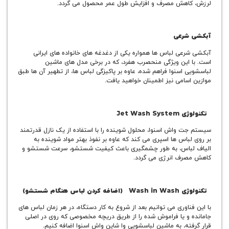
هش مصرف و افزایش طول عمر محصول می گردد.
رعی
عی لباس ها همواره یکی از دغدغه های خانواده های ایرانی
این ویژگی منحصرب هفرد، که در برخی مدل های ماشین
اسنوا فراهم شده، عاوه بر پاکیزگی لباس ها، از تطهیر آن ها طبق
امی نیز اطمینان خواهید یافت.
Jet Wa
 واش اسنوا، محلول شوینده را با استفاده از یک نازل قدرتمند
اس ها اسپری می کند که عاوه بر نفوذ بهتر مواد شوینده به
باس، به طور چشمگیری باعث کیفیت شستشو، سرعت شستشو و
ف انرژی می گردد.
 هنگام شستشو)
اوری می توانیم بعد از شروع به کار دستگاه، در هر زمان لباس های
و یا فراموش شده را از طریق دریچه مخصوصی که روی در اصلی
ه، به ماشین لباسشویی وا شاین واش اسنوا اضافه کنیم.