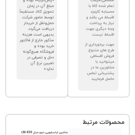
ساطی،قیمت
«پس‌کرایه» بوده و
م شده کالا با
مبلغ آن در زمان
سابه کارمزد
تحویل کالا، مستقیماً
ساط می باشد و
توسط مامور شرکت
از به پرداخت
حمل‌ونقل از خریدار
ه دیگری جهت
دریافت می‌گردد.
ساط نیست.
بدیهی است هزینه
مذکور خارج از فاکتور
ت برخورداری از
خرید بوده و
ح های متنوع
فروشگاه هیچ‌گونه
وش اقساطی
دخل و تصرفی در
توانید با
تعیین نرخ آن
اورین ما در
ندارد.»
تیبانی تماس
صل فرمایید.
ات مرتبط
ماشین لباسشویی دوو مدل LM-830