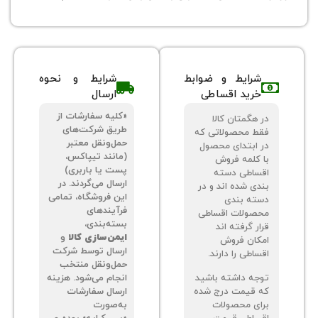
شرایط و ضوابط
شرایط و نحوه
خرید اقساطی
ارسال
«کلیه سفارشات از
 هگمتان کالا
طریق شرکت‌های
ط محصولاتی که
حمل‌ونقل معتبر
 ابتدای محصول
(مانند تیپاکس،
 کلمه فروش
پست یا باربری)
ساطی دسته
ارسال می‌گردند. در
دی شده اند و در
این فروشگاه، تمامی
ته بندی
فرآیندهای
صولات اقساطی
بسته‌بندی،
ر گرفته اند
ایمن‌سازی کالا
و
کان فروش
ارسال توسط شرکت
اطی را دارند.
حمل‌ونقل منتخب
جه داشته باشید
انجام می‌شود. هزینه
 قیمت درج شده
ارسال سفارشات
ای محصولات
به‌صورت