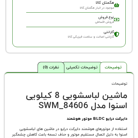
گمتان کالا
وجود در انبار هگمتان کالا
وع فروش
روش اقساطی
ارانتی
ارانتی اصالت و سلامت فیزیکی کالا
حات
توضیحات تکمیلی
نظرات (0)
ماشین لباسشویی 8 کیلویی
دل SWM_84606
وتور هوشمند
از موتورهای هوشمند دایرکت درایو در ماشین های لباسشویی
 دلیل اتصال مستقیم موتور و حذف تسمه باعث کاهش چشمگیر