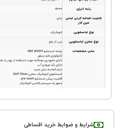
رتبه انرژی
+++A
قابلیت اضافه کردن لباس
ندارد
حین کار
نوع لباسشویی
اتوماتیک
نوع مخزن لباسشویی
درب از جلو
سایر-مشخصات
برنامه شستشو MIX WASH
تکنولوژی نانو سیلور
دارای جاپودری دوحالته جهت استفاده از پودر یا ما
دارای یک ورودی آب
درام الماسه نسل جدید
شستشوی اتوماتیک مخزن Self Clean
قابلیت پیش شستشو pre wash
مجهز به سیستم بالانس اتوماتیک
شرایط و ضوابط خرید اقساطی