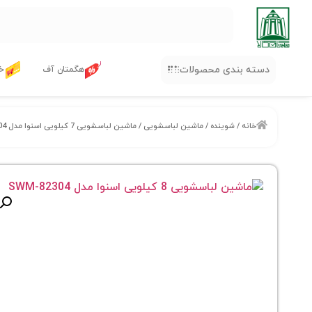
دسته بندی محصولات
هگمتان آف
خر
خانه
/
شوینده
/
ماشین لباسشویی
/ ماشین لباسشویی 7 کیلویی اسنوا مدل SWM_72304