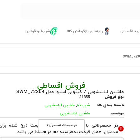
ید اقساطی
رویه‌های بازگرداندن کالا
شرایط و قوانین
فروش اقساطی
ماشین لباسشویی 7 کیلویی اسنوا مدل SWM_72304
نوع فروش
21855
دسته بندی ها
شوینده
,
ماشین لباسشویی
برچسب
ماشین لباسشویی
توضیحات محصول
در محصولاتی با نوع فروش اقساطی قیمت درج شده برای
محصول، همان قیمت تمام شده کالا در اقساط می باشد