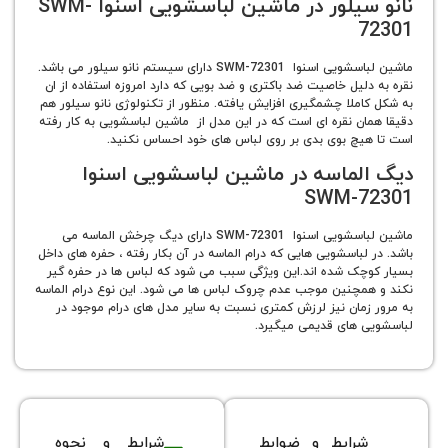
نانو سیلور در ماشین لباسشویی اسنوا SWM-
ماشین لباسشویی اسنوا SWM-72301 دارای سیستم نانو سیلور می باشد.
لیل خاصیت ضد باکتری و ضد بویی که دارد امروزه استفاده از ان
املا چشمگیری افزایش یافته. منظور از تکنولوژی نانو سیلور هم
ان نقره ای است که در این مدل از ماشین لباسشویی به کار رفته
یچ بوی بدی بر روی لباس های خود احساس نکنید.
لماسه در ماشین لباسشویی اسنوا
SWM-7
ماشین لباسشویی اسنوا SWM-72301 دارای دیگ چرخش الماسه می
لباسشویی هایی که درام الماسه در آن بکار رفته ، حفره های داخل
چک شده اند.این ویژگی سبب می شود که لباس ها در حفره گیر
مچنین موجب عدم چروک لباس ها می شود. این نوع درام الماسه
زمان نیز لرزش کمتری نسبت به سایر مدل های درام موجود در
 های قدیمی میگیرد.
شرایط و ضوابط
شرایط و نحوه