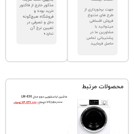
مذکور خارج از فاکتور
ت برخورداری از
خرید بوده و
ح های متنوع
فروشگاه هیچ‌گونه
وش اقساطی
دخل و تصرفی در
توانید با
تعیین نرخ آن
اورین ما در
ندارد.»
تیبانی تماس
صل فرمایید.
ات مرتبط
ماشین لباسشویی دوو مدل LM-830
۷۶,۱۵۰,۰۰۰
تومان
۶۴,۷۲۷,۰۰۰
تومان