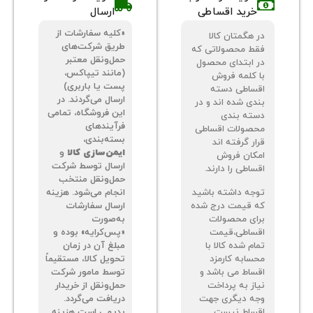
خرید اقساطی
ارسال
«کلیه سفارشات از
 هگمتان کالا
طریق شرکت‌های
ط محصولاتی که
حمل‌ونقل معتبر
 ابتدای محصول
(مانند تیپاکس،
 کلمه فروش
پست یا باربری)
ساطی دسته
ارسال می‌گردند. در
دی شده اند و در
این فروشگاه، تمامی
ته بندی
فرآیندهای
صولات اقساطی
بسته‌بندی،
ر گرفته اند
ایمن‌سازی کالا
و
کان فروش
ارسال توسط شرکت
اطی را دارند.
حمل‌ونقل منتخب
جه داشته باشید
انجام می‌شود. هزینه
 قیمت درج شده
ارسال سفارشات
ای محصولات
به‌صورت
ساطی،قیمت
«پس‌کرایه» بوده و
م شده کالا با
مبلغ آن در زمان
سابه کارمزد
تحویل کالا، مستقیماً
ساط می باشد و
توسط مامور شرکت
از به پرداخت
حمل‌ونقل از خریدار
ه دیگری جهت
دریافت می‌گردد.
ساط نیست.
بدیهی است هزینه