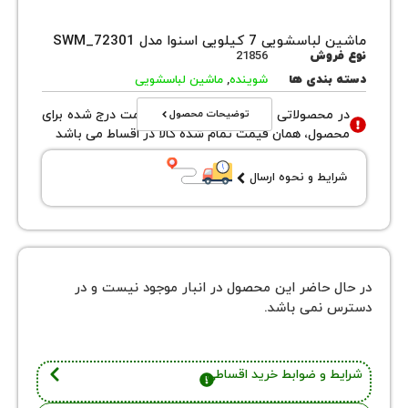
ی 7 کیلویی اسنوا مدل SWM_72301
روش
21856
بندی ها
شوینده
,
ماشین لباسشویی
توضیحات محصول
محصولاتی با نوع فروش اقساطی قیمت درج شده برای
ول، همان قیمت تمام شده کالا در اقساط می باشد
یط و نحوه ارسال
 حاضر این محصول در انبار موجود نیست و در
نمی باشد.
 و ضوابط خرید اقساطی