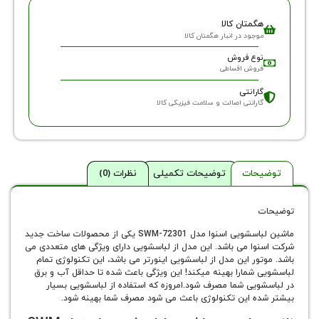
گمتان کالا
وجود در انبار هگمتان کالا
وع فروش
روش اقساطی
ارانتی
ارانتی اصالت و سلامت فیزیکی کالا
حات
توضیحات تکمیلی
نظرات (0)
ماشین لباسشویی اسنوا مدل SWM-72301 یکی از محصولات ساخت جدید
وا می باشد. این مدل از لباسشویی دارای ویژگی های متعددی می
ور این مدل از لباسشویی اینورتر می باشد، این تکنولوژی تمام
 شمارا بهینه میکند! این ویژگی باعث شده تا حداقل آب و برق
ویی شما مصرف شود.امروزه که استفاده از لباسشویی بسیار
ه این تکنولوژی باعث می شود مصرف شما بهینه شود.