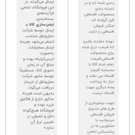
ارسال می‌گردند. در
دی شده اند و در
این فروشگاه، تمامی
ته بندی
فرآیندهای
صولات اقساطی
بسته‌بندی،
ر گرفته اند
ایمن‌سازی کالا
و
کان فروش
ارسال توسط شرکت
اطی را دارند.
حمل‌ونقل منتخب
جه داشته باشید
انجام می‌شود. هزینه
 قیمت درج شده
ارسال سفارشات
ای محصولات
به‌صورت
ساطی،قیمت
«پس‌کرایه» بوده و
م شده کالا با
مبلغ آن در زمان
سابه کارمزد
تحویل کالا، مستقیماً
ساط می باشد و
توسط مامور شرکت
از به پرداخت
حمل‌ونقل از خریدار
ه دیگری جهت
دریافت می‌گردد.
ساط نیست.
بدیهی است هزینه
مذکور خارج از فاکتور
ت برخورداری از
خرید بوده و
ح های متنوع
فروشگاه هیچ‌گونه
وش اقساطی
دخل و تصرفی در
توانید با
تعیین نرخ آن
اورین ما در
ندارد.»
تیبانی تماس