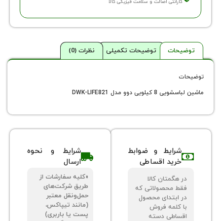
ارانتی اصالت و سلامت فیزیکی کالا
حات
توضیحات تکمیلی
نظرات (0)
یی دوو مدل DWK-LIFE821
شرایط و ضوابط
شرایط و نحوه
خرید اقساطی
ارسال
«کلیه سفارشات از
 هگمتان کالا
طریق شرکت‌های
ط محصولاتی که
حمل‌ونقل معتبر
 ابتدای محصول
(مانند تیپاکس،
 کلمه فروش
پست یا باربری)
ساطی دسته