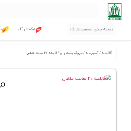
دسته بندی محصولات
هگمتان آف
خر
خانه
/
آشپزخانه
/
ظروف پخت و پز
/ قابلمه ۲۰ سانت ماهان