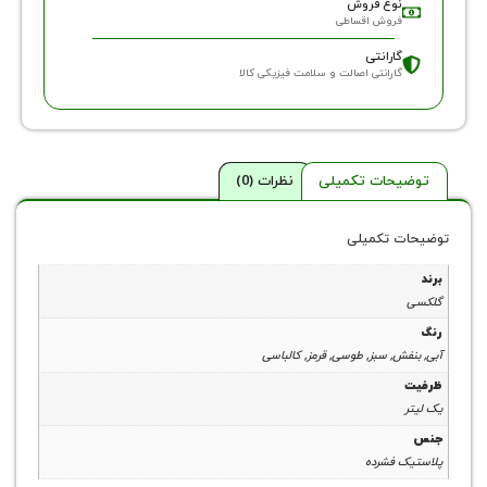
وع فروش
روش اقساطی
ارانتی
ارانتی اصالت و سلامت فیزیکی کالا
حات تکمیلی
نظرات (0)
 تکمیلی
, سبز, طوسی, قرمز, کالباسی
فشرده