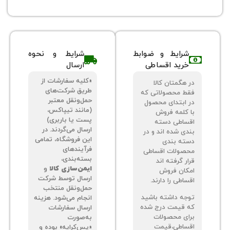
شرایط و ضوابط
شرایط و نحوه
خرید اقساطی
ارسال
«کلیه سفارشات از
 هگمتان کالا
طریق شرکت‌های
ط محصولاتی که
حمل‌ونقل معتبر
 ابتدای محصول
(مانند تیپاکس،
 کلمه فروش
پست یا باربری)
ساطی دسته
ارسال می‌گردند. در
دی شده اند و در
این فروشگاه، تمامی
ته بندی
فرآیندهای
صولات اقساطی
بسته‌بندی،
ر گرفته اند
ایمن‌سازی کالا
و
کان فروش
ارسال توسط شرکت
اطی را دارند.
حمل‌ونقل منتخب
جه داشته باشید
انجام می‌شود. هزینه
 قیمت درج شده
ارسال سفارشات
ای محصولات
به‌صورت
ساطی،قیمت
«پس‌کرایه» بوده و