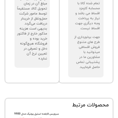
م شده کالا با
مبلغ آن در زمان
سابه کارمزد
تحویل کالا، مستقیماً
ساط می باشد و
توسط مامور شرکت
از به پرداخت
حمل‌ونقل از خریدار
ه دیگری جهت
دریافت می‌گردد.
ساط نیست.
بدیهی است هزینه
مذکور خارج از فاکتور
ت برخورداری از
خرید بوده و
ح های متنوع
فروشگاه هیچ‌گونه
وش اقساطی
دخل و تصرفی در
توانید با
تعیین نرخ آن
اورین ما در
ندارد.»
تیبانی تماس
صل فرمایید.
ات مرتبط
سرویس قابلمه استیل یونیک مدل 9980