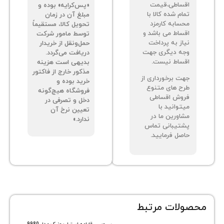
ساطی،قیمت
«پس‌کرایه» بوده و
م شده کالا با
مبلغ آن در زمان
سابه کارمزد
تحویل کالا، مستقیماً
ساط می باشد و
توسط مامور شرکت
از به پرداخت
حمل‌ونقل از خریدار
ه دیگری جهت
دریافت می‌گردد.
ساط نیست.
بدیهی است هزینه
مذکور خارج از فاکتور
ت برخورداری از
خرید بوده و
ح های متنوع
فروشگاه هیچ‌گونه
وش اقساطی
دخل و تصرفی در
توانید با
تعیین نرخ آن
اورین ما در
ندارد.»
تیبانی تماس
صل فرمایید.
ات مرتبط