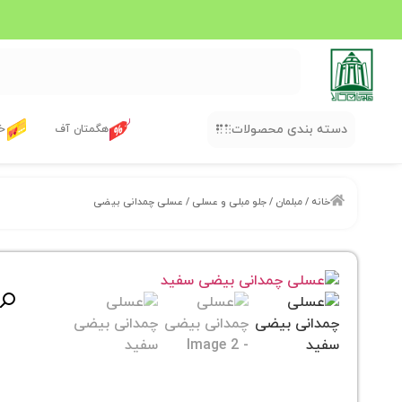
دسته بندی محصولات
هگمتان آف
خر
خانه
/
مبلمان
/
جلو مبلی و عسلی
/ عسلی چمدانی بیضی