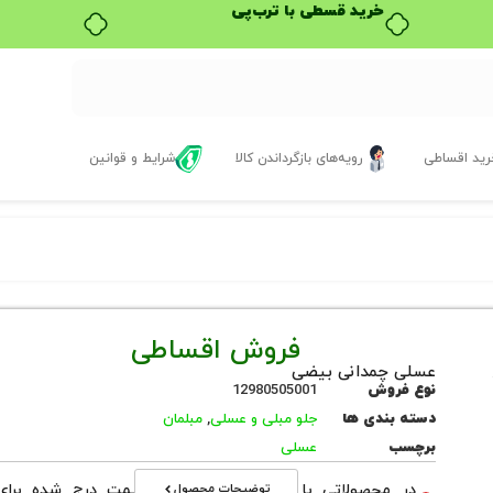
خرید قسطی با ترب‌پی
ید اقساطی
رویه‌های بازگرداندن کالا
شرایط و قوانین
فروش اقساطی
عسلی چمدانی بیضی
نوع فروش
12980505001
دسته بندی ها
جلو مبلی و عسلی
,
مبلمان
برچسب
عسلی
توضیحات محصول
در محصولاتی با نوع فروش اقساطی قیمت درج شده برای