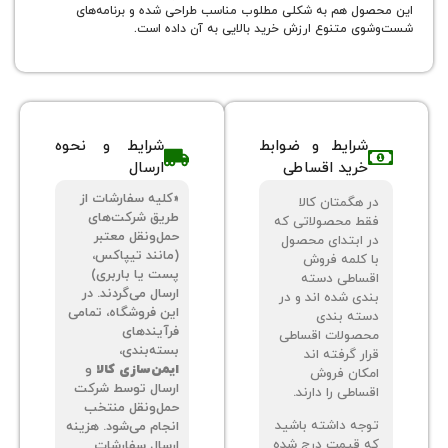
ظر گرفت. با توجه به ابعادی که این محصول دارد، گنجایشی
مناسب برای شستشوی ظروف کثیف 14 نفر را پیدا می‌کند. قسمت داخلی
ل هم به شکلی مطلوب مناسب طراحی شده و برنامه‌های
 متنوع ارزش خرید بالایی به آن داده است.
شرایط و ضوابط
شرایط و نحوه
خرید اقساطی
ارسال
«کلیه سفارشات از
 هگمتان کالا
طریق شرکت‌های
ط محصولاتی که
حمل‌ونقل معتبر
 ابتدای محصول
(مانند تیپاکس،
 کلمه فروش
پست یا باربری)
ساطی دسته
ارسال می‌گردند. در
دی شده اند و در
این فروشگاه، تمامی
ته بندی
فرآیندهای
صولات اقساطی
بسته‌بندی،
ر گرفته اند
ایمن‌سازی کالا
و
کان فروش
ارسال توسط شرکت
اطی را دارند.
حمل‌ونقل منتخب