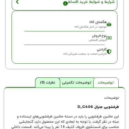
 و ضوابط خرید اقساطی
گمتان کالا
وجود در انبار هگمتان کالا
وع فروش
روش اقساطی
ارانتی
ارانتی اصالت و سلامت فیزیکی کالا
حات
توضیحات تکمیلی
نظرات (0)
رال D_G406
ن ظرفشویی را باید در دسته ماشین‌ ظرفشویی‌های ایستاده و