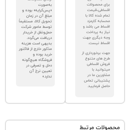
جه داشته باشید
انجام می‌شود. هزینه
 قیمت درج شده
ارسال سفارشات
ای محصولات
به‌صورت
ساطی،قیمت
«پس‌کرایه» بوده و
م شده کالا با
مبلغ آن در زمان
سابه کارمزد
تحویل کالا، مستقیماً
ساط می باشد و
توسط مامور شرکت
از به پرداخت
حمل‌ونقل از خریدار
ه دیگری جهت
دریافت می‌گردد.
ساط نیست.
بدیهی است هزینه
مذکور خارج از فاکتور
ت برخورداری از
خرید بوده و
ح های متنوع
فروشگاه هیچ‌گونه
وش اقساطی
دخل و تصرفی در
توانید با
تعیین نرخ آن
اورین ما در
ندارد.»
تیبانی تماس
صل فرمایید.