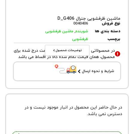
ظرفشویی جنرال D_G406
روش
0040406
بندی ها
شوینده
,
ماشین ظرفشویی
ب
ظرفشویی
توضیحات محصول
محصولاتی با نوع فروش اقساطی قیمت درج شده برای
ول، همان قیمت تمام شده کالا در اقساط می باشد
یط و نحوه ارسال
 حاضر این محصول در انبار موجود نیست و در
نمی باشد.