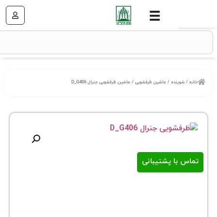
نده
/
ماشین ظرفشویی
/ ماشین ظرفشویی جنرال D_G406
ا پشتیبانی