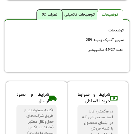
حات
توضیحات تکمیلی
نظرات (0)
ک پتینه 259
شرایط و ضوابط
شرایط و نحوه
خرید اقساطی
ارسال
«کلیه سفارشات از
 هگمتان کالا
طریق شرکت‌های
ط محصولاتی که
حمل‌ونقل معتبر
 ابتدای محصول
(مانند تیپاکس،
 کلمه فروش
پست یا باربری)