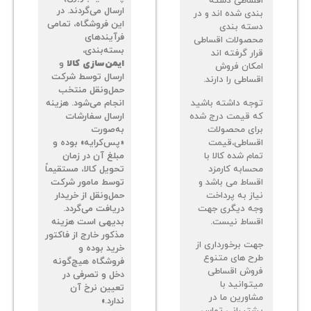
ساطی دسته
ارسال می‌گردند. در
دی شده اند و در
این فروشگاه، تمامی
ته بندی
فرآیندهای
صولات اقساطی
بسته‌بندی،
ر گرفته اند
ایمن‌سازی کالا
و
کان فروش
ارسال توسط شرکت
اطی را دارند.
حمل‌ونقل منتخب
جه داشته باشید
انجام می‌شود. هزینه
 قیمت درج شده
ارسال سفارشات
ای محصولات
به‌صورت
ساطی،قیمت
«پس‌کرایه» بوده و
م شده کالا با
مبلغ آن در زمان
سابه کارمزد
تحویل کالا، مستقیماً
ساط می باشد و
توسط مامور شرکت
از به پرداخت
حمل‌ونقل از خریدار
ه دیگری جهت
دریافت می‌گردد.
ساط نیست.
بدیهی است هزینه
مذکور خارج از فاکتور
ت برخورداری از
خرید بوده و
ح های متنوع
فروشگاه هیچ‌گونه
وش اقساطی
دخل و تصرفی در
توانید با
تعیین نرخ آن
اورین ما در
ندارد.»