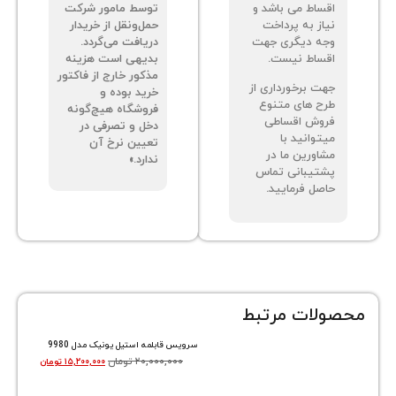
ساط می باشد و
توسط مامور شرکت
از به پرداخت
حمل‌ونقل از خریدار
ه دیگری جهت
دریافت می‌گردد.
ساط نیست.
بدیهی است هزینه
مذکور خارج از فاکتور
ت برخورداری از
خرید بوده و
ح های متنوع
فروشگاه هیچ‌گونه
وش اقساطی
دخل و تصرفی در
توانید با
تعیین نرخ آن
اورین ما در
ندارد.»
تیبانی تماس
صل فرمایید.
ات مرتبط
سرویس قابلمه استیل یونیک مدل 9980
۲۰,۰۰۰,۰۰۰
تومان
۱۵,۲۰۰,۰۰۰
تومان