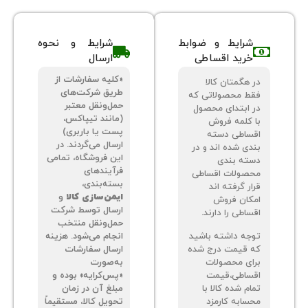
شرایط و ضوابط
شرایط و نحوه
خرید اقساطی
ارسال
«کلیه سفارشات از
 هگمتان کالا
طریق شرکت‌های
ط محصولاتی که
حمل‌ونقل معتبر
 ابتدای محصول
(مانند تیپاکس،
 کلمه فروش
پست یا باربری)
ساطی دسته
ارسال می‌گردند. در
دی شده اند و در
این فروشگاه، تمامی
ته بندی
فرآیندهای
صولات اقساطی
بسته‌بندی،
ر گرفته اند
ایمن‌سازی کالا
و
کان فروش
ارسال توسط شرکت
اطی را دارند.
حمل‌ونقل منتخب
جه داشته باشید
انجام می‌شود. هزینه
 قیمت درج شده
ارسال سفارشات
ای محصولات
به‌صورت
ساطی،قیمت
«پس‌کرایه» بوده و
م شده کالا با
مبلغ آن در زمان
سابه کارمزد
تحویل کالا، مستقیماً