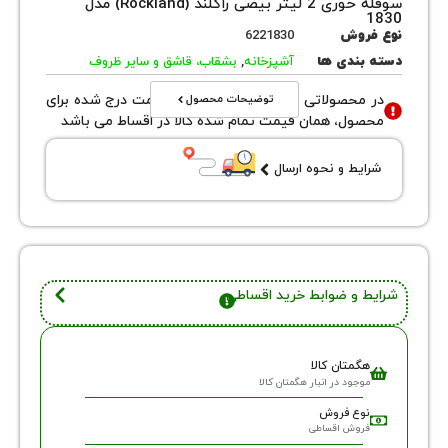
سوفله خوری 2 لیتر بیضی راکلند (Rockland) مدل
روش
6221830
بندی ها
آشپزخانه
,
بشقاب، قاشق و سایر ظروف
توضیحات محصول
محصولاتی با نوع فروش اقساطی قیمت درج شده برای
ول، همان قیمت تمام شده کالا در اقساط می باشد
یط و نحوه ارسال
 و ضوابط خرید اقساطی
گمتان کالا
وجود در انبار هگمتان کالا
وع فروش
روش اقساطی