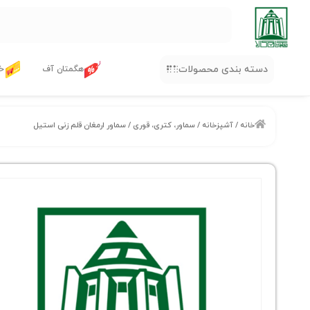
دسته بندی محصولات
هگمتان آف
خر
خانه
/
آشپزخانه
/
سماور، کتری، قوری
/ سماور ارمغان قلم زنی استیل