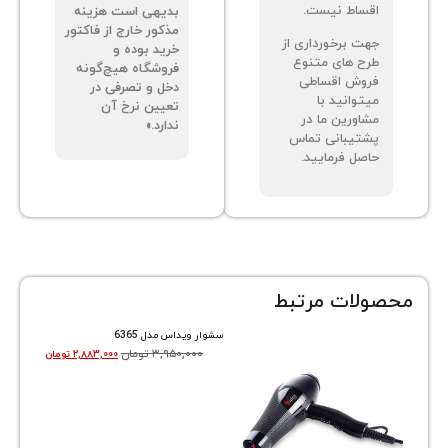
ساط نیست.
بدیهی است هزینه
مذکور خارج از فاکتور
ت برخورداری از
خرید بوده و
ح های متنوع
فروشگاه هیچ‌گونه
وش اقساطی
دخل و تصرفی در
توانید با
تعیین نرخ آن
اورین ما در
ندارد.»
تیبانی تماس
صل فرمایید.
ات مرتبط
سشوار ویداس مدل 6365
۳,۹۵۰,۰۰۰
تومان
۲,۸۸۳,۰۰۰
تومان