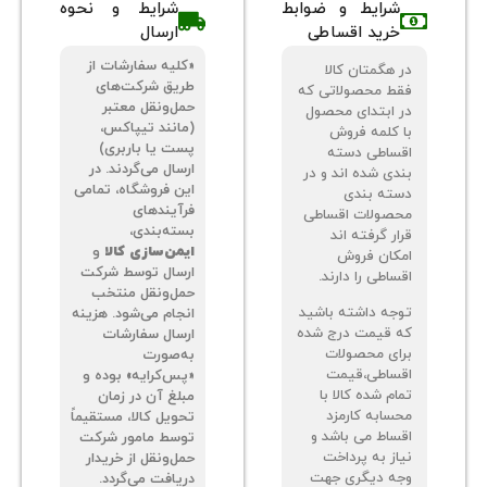
شرایط و ضوابط
شرایط و نحوه
خرید اقساطی
ارسال
«کلیه سفارشات از
 هگمتان کالا
طریق شرکت‌های
ط محصولاتی که
حمل‌ونقل معتبر
 ابتدای محصول
(مانند تیپاکس،
 کلمه فروش
پست یا باربری)
ساطی دسته
ارسال می‌گردند. در
دی شده اند و در
این فروشگاه، تمامی
ته بندی
فرآیندهای
صولات اقساطی
بسته‌بندی،
ر گرفته اند
ایمن‌سازی کالا
و
کان فروش
ارسال توسط شرکت
اطی را دارند.
حمل‌ونقل منتخب
جه داشته باشید
انجام می‌شود. هزینه
 قیمت درج شده
ارسال سفارشات
ای محصولات
به‌صورت
ساطی،قیمت
«پس‌کرایه» بوده و
م شده کالا با
مبلغ آن در زمان
سابه کارمزد
تحویل کالا، مستقیماً
ساط می باشد و
توسط مامور شرکت
از به پرداخت
حمل‌ونقل از خریدار
ه دیگری جهت
دریافت می‌گردد.